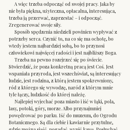
A więc trzeba odpocząć od swojej pracy. Jaka by
nie była piękna, użyteczna, opłacalna, interesująca,
trzeba ją przerwać, zaprzestać – i odpocząć.
Zregenerować swoje siły.
Sposób spędzenia niedzieli powinien wypływać z
potrzeby serca. Czynić to, na co się ma ochotę, bo
wtedy jestem najbardziej sobą, bo to przynosi
człowiekowi najwięcej radości i jest najbliższy Boga.
Trzeba na pewno rozejrzeć się po świecie.
Stwierdzić, że poza konkretną pracą jest Coś. Jest
wspaniała przyroda, jest wszechświat, są interesujący
ludzie, jest rodzina, z którą jestem spokrewniony,
ród z którego się wywodzę, naród z którym mnie
tyle łączy, ludzkość do której należę.
Najlepiej wyjechać poza miasto i iść w łąki, pola,
lasy, potoki, góry, morze. Albo przynajmniej
powędrować po parku. Iść do muzeum, do Ogrodu
Botanicznego. Są dla ciebie i kawiarnie przytulne,
gdzie można siąść, pogadać, wypić kawę. Posłuchać