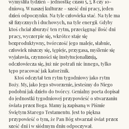
wymyśliła tydzień – jednostkę czasu 5, 7, 8 czy 10-
dniową. W naszej kulturze – sześć dni pracy, jeden
dzień odpoczynku. Na tyle człowieka stać. Na tyle ma
sił fizycznych i duchowych, na tyle energii. Gdyby
ktoś chciał zburzyć ten rytm, przeciągnąć ilość dni
pracy, wyczerpie się, wkrótce staje się
bezproduktywny, twórczość jego maleje, słabnie,
człowiek niszczy się, tępieje, przygasa, myślenie się
wyjaławia, czynności się instytucjonalizują,
odczłowiecza się, już nie potrafi nic innego, tylko
tępo pracować jak katorżnik.
Ktoś odczytał ten rytm tygodniowy jako rytm
Boży. My, jako Jego stworzenie, jesteśmy do Niego
podobni jak dzieło do twórcy. Genialny poeta dopisał
do jednostki tygodniowej przypowieść o stwarzaniu
świata przez Boga. Mamy ją zapisaną w Piśmie
Świętym Starego Testamentu. Jest to piękna
przypowieść o tym, że Pan Bóg stwarzał świat przez
sześć dni i w siódmym dniu odpoczywał.