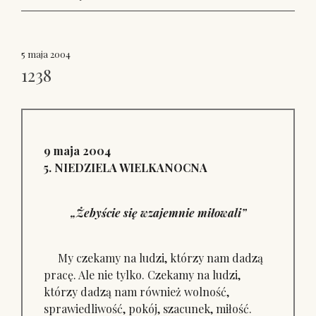
5 maja 2004
1238
9 maja 2004
5. NIEDZIELA WIELKANOCNA
„Żebyście się wzajemnie miłowali”
My czekamy na ludzi, którzy nam dadzą
pracę. Ale nie tylko. Czekamy na ludzi,
którzy dadzą nam również wolność,
sprawiedliwość, pokój, szacunek, miłość.