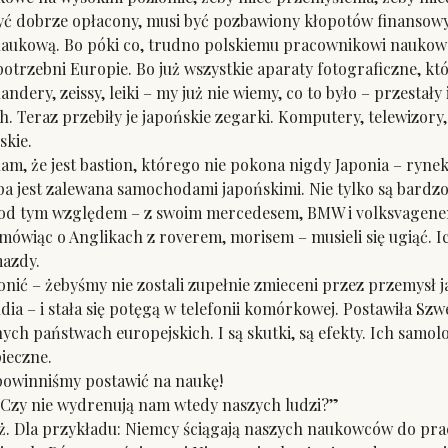
być dobrze opłacony, musi być pozbawiony kłopotów finansowy
naukową. Bo póki co, trudno polskiemu pracownikowi naukowe
rzebni Europie. Bo już wszystkie aparaty fotograficzne, któ
landery, zeissy, leiki – my już nie wiemy, co to było – przesta
h. Teraz przebiły je japońskie zegarki. Komputery, telewizo
skie.
m, że jest bastion, którego nie pokona nigdy Japonia – ry
ropa jest zalewana samochodami japońskimi. Nie tylko są bardz
od tym względem – z swoim mercedesem, BMW i volksvagenem 
mówiąc o Anglikach z roverem, morisem – musieli się ugiąć. 
mazdy.
ić – żebyśmy nie zostali zupełnie zmieceni przez przemysł ja
dia – i stała się potęgą w telefonii komórkowej. Postawiła Sz
nych państwach europejskich. I są skutki, są efekty. Ich samo
pieczne.
winniśmy postawić na naukę!
zy nie wydrenują nam wtedy naszych ludzi?”
Dla przykładu: Niemcy ściągają naszych naukowców do prac 