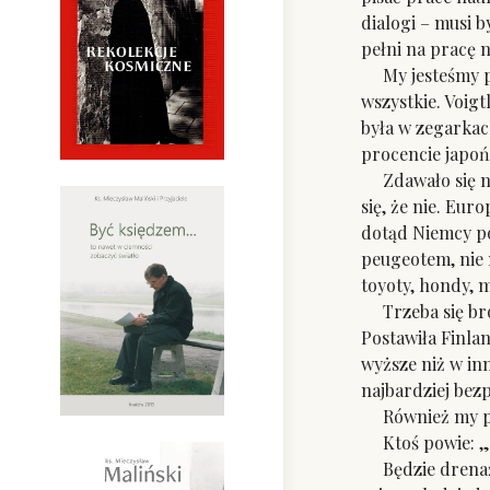
dialogi – musi 
pełni na pracę 
My jesteśmy pot
wszystkie. Voigt
była w zegarkac
procencie japoń
Zdawało się na
się, że nie. Eu
dotąd Niemcy p
peugeotem, nie 
toyoty, hondy, 
Trzeba się bron
Postawiła Finlan
wyższe niż w in
najbardziej bez
Również my po
Ktoś powie: „C
Będzie drenaż. 