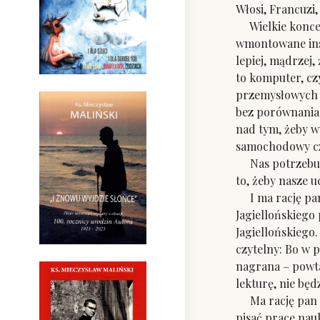
Włosi, Francuzi
Wielkie koncern
wmontowane inst
lepiej, mądrzej,
to komputer, cz
przemysłowych ś
bez porównania 
nad tym, żeby w
samochodowy czy
Nas potrzebują 
to, żeby nasze 
I ma rację pan 
Jagiellońskiego
Jagiellońskiego
czytelny: Bo w 
nagrana – powtar
lekturę, nie będ
Ma rację pan Zi
pisać prace nau