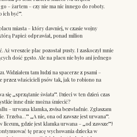
 go – żartem – czy nie ma nic innego do roboty.
o ich być”.
acu miasta – który dawniej, w czasie wojny
 którą Papież odprawiał, ponad milion
 Aż wreszcie plac pozostał pusty. I zaskoczył mnie
ących dość gęsto. Ale na placu nie było ani jednego
. Widziałem tam ludzi na spacerze z psami –
 przez właścicieli psów tak, jak to robiono na
się „sprzątanie świata”. Dzieci w ten dzień czas
zystkie inne dnie można śmiecić?
llu – urwana klamka, zwisa bezwładnie. Zgłaszam
cie. Trzeba…” „A nie, ona od zawsze jest urwana”.
 liceum, gdzie jest klamka urwana – „od zawsze”!
kontynuować tę pracę wychowania dziecka w