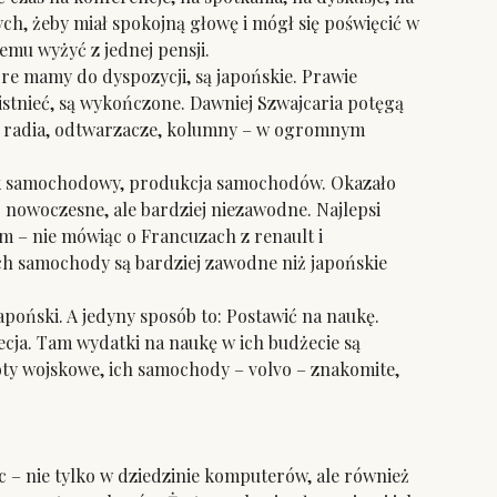
ch, żeby miał spokojną głowę i mógł się poświęcić w
mu wyżyć z jednej pensji.
re mamy do dyspozycji, są japońskie. Prawie
ły istnieć, są wykończone. Dawniej Szwajcaria potęgą
ry, radia, odtwarzacze, kolumny – w ogromnym
nek samochodowy, produkcja samochodów. Okazało
o nowoczesne, ale bardziej niezawodne. Najlepsi
– nie mówiąc o Francuzach z renault i
Ich samochody są bardziej zawodne niż japońskie
poński. A jedyny sposób to: Postawić na naukę.
wecja. Tam wydatki na naukę w ich budżecie są
loty wojskowe, ich samochody – volvo – znakomite,
– nie tylko w dziedzinie komputerów, ale również