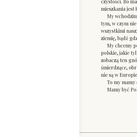
czystości. Bo in
mieszkania jest
My wchodzimy do
tym, w czym nie
wszystkimi naszy
ziemię, bądź gdz
My chcemy pozos
polskie, jakie t
zobaczą ten gnó
śmierdzące, obry
nie są w Europie
To my mamy czuć
Mamy być Polską