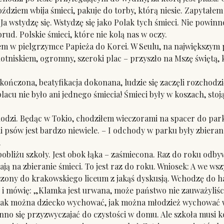
dziem wbija śmieci, pakuje do torby, którą niesie. Zapytałem
a wstydzę się. Wstydzę się jako Polak tych śmieci. Nie powinn
ud. Polskie śmieci, które nie kolą nas w oczy.
w pielgrzymce Papieża do Korei. W Seulu, na największym pl
 lotniskiem, ogromny, szeroki plac – przyszło na Mszę świętą,
ńczona, beatyfikacja dokonana, ludzie się zaczęli rozchodzić.
lacu nie było ani jednego śmiecia! Śmieci były w koszach, stoj
zi. Będąc w Tokio, chodziłem wieczorami na spacer do parku
i psów jest bardzo niewiele. – I odchody w parku były zbierane
.
iżu szkoły. Jest obok łąka – zaśmiecona. Raz do roku odbywa 
ją na zbieranie śmieci. To jest raz do roku. Wniosek: A we ws
ny do krakowskiego liceum z jakąś dyskusją. Wchodzę do ha
ii i mówię: „Klamka jest urwana, może państwo nie zauważyliś
Jak można dziecko wychować, jak można młodzież wychować w
o się przyzwyczajać do czystości w domu. Ale szkoła musi 