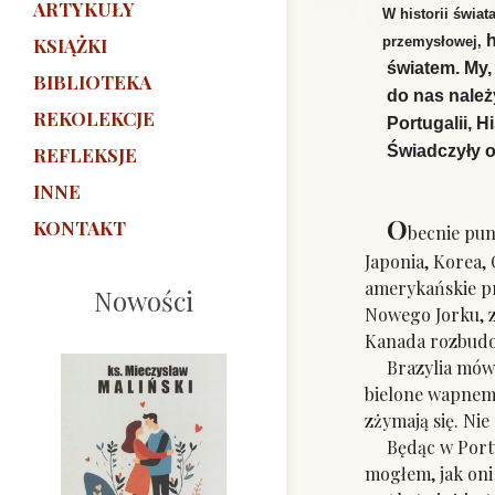
ARTYKUŁY
W historii świata 
przemysłowej,
KSIĄŻKI
światem. My, E
BIBLIOTEKA
do nas należy.
REKOLEKCJE
Portugalii, Hisz
Świadczyły o 
REFLEKSJE
INNE
O
KONTAKT
becnie pun
Japonia, Korea, 
amerykańskie pr
Nowości
Nowego Jorku, z
Kanada rozbudo
Brazylia mówi p
bielone wapnem,
zżymają się. Nie
Będąc w Portuga
mogłem, jak oni 