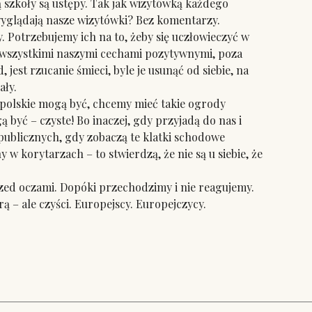
ką szkoły są ustępy. Tak jak wizytówką każdego
 wyglądają nasze wizytówki? Bez komentarzy.
Potrzebujemy ich na to, żeby się uczłowieczyć w
za wszystkimi naszymi cechami pozytywnymi, poza
jest rzucanie śmieci, byle je usunąć od siebie, na
ały.
polskie mogą być, chcemy mieć takie ogrody
ą być – czyste! Bo inaczej, gdy przyjadą do nas i
 publicznych, gdy zobaczą te klatki schodowe
w korytarzach – to stwierdzą, że nie są u siebie, że
ed oczami. Dopóki przechodzimy i nie reagujemy.
 – ale czyści. Europejscy. Europejczycy.