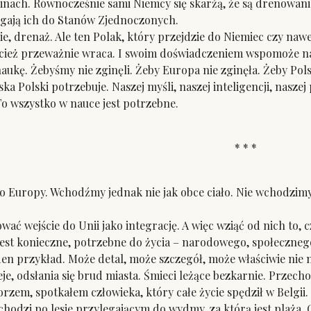
inach. Równocześnie sami Niemcy się skarżą, że są drenowan
gają ich do Stanów Zjednoczonych.
e, drenaż. Ale ten Polak, który przejdzie do Niemiec czy naw
ecież przeważnie wraca. I swoim doświadczeniem wspomoże n
kę. Żebyśmy nie zginęli. Żeby Europa nie zginęła. Żeby Polsk
 Polski potrzebuje. Naszej myśli, naszej inteligencji, naszej
 To wszystko w nauce jest potrzebne.
* * *
ropy. Wchodźmy jednak nie jak obce ciało. Nie wchodzimy d
ć wejście do Unii jako integrację. A więc wziąć od nich to, 
o jest konieczne, potrzebne do życia – narodowego, społeczneg
 przykład. Może detal, może szczegół, może właściwie nie ma
je, odsłania się brud miasta. Śmieci leżące bezkarnie. Przech
m, spotkałem człowieka, który całe życie spędził w Belgii. 
chodzi po lesie przylegającym do wydmy, za którą jest plaża. C