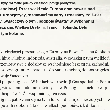
były rozmaite punkty ciężkości potęgi politycznej,
handlowej. Przez wieki całe Europa dominowała nad
uropejczycy, rozdawaliśmy karty. Uznaliśmy, że świat
 Świadczyły o tym „podboje świata” w wykonaniu
panii, Wielkiej Brytanii, Francji, Holandii, Belgii.
tym kolonie.
kt ciężkości przesunął się z Europy na Basen Oceanu Spokoj
Chiny, Filipiny, Indonezja, Australia. W związku z tym wielkie f
zeniosły swoje siedziby ze wschodniego brzegu na zachodni.
 Waszyngtonu, z Bostonu – do San Francisco, do Los Angeles.
wuje Vancouver.
o portugalsku. W Indiach w prowincji Goa spotkałem Portug
 widziałem podobne kościoły jak w Portugalii – bielone wapn
 chcą mówić. Źle wspominają ten czas.
lii, patrzyłem się na tych ludzi – drobnych, szczupłych – w
potrafili dokonać takich wielkich podbojów, jak dokonali.