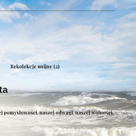
ekcje unijne (2)
ta
zej pomysłowości, naszej odwagi, naszej wolności,