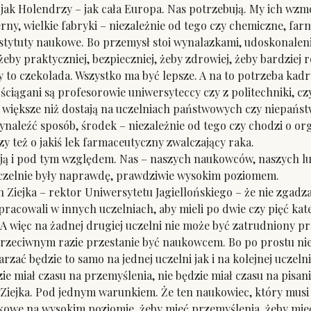
, jak Holendrzy – jak cała Europa. Nas potrzebują. My ich wz
y, wielkie fabryki – niezależnie od tego czy chemiczne, fa
ytuty naukowe. Bo przemysł stoi wynalazkami, udoskonalenia
 żeby praktyczniej, bezpieczniej, żeby zdrowiej, żeby bardzie
y to czekolada. Wszystko ma być lepsze. A na to potrzeba ka
ciągani są profesorowie uniwersyteccy czy z politechniki, cz
większe niż dostają na uczelniach państwowych czy niepaństw
ynaleźć sposób, środek – niezależnie od tego czy chodzi o org
 też o jakiś lek farmaceutyczny zwalczający raka.
i pod tym względem. Nas – naszych naukowców, naszych ludzi
uczelnie były naprawdę, prawdziwie wysokim poziomem.
Ziejka – rektor Uniwersytetu Jagiellońskiego – że nie zgadza
 pracowali w innych uczelniach, aby mieli po dwie czy pięć ka
. A więc na żadnej drugiej uczelni nie może być zatrudniony p
przeciwnym razie przestanie być naukowcem. Bo po prostu nie b
zać będzie to samo na jednej uczelni jak i na kolejnej uczelni
zie miał czasu na przemyślenia, nie będzie miał czasu na pisani
ejka. Pod jednym warunkiem. Że ten naukowiec, który musi 
kowe na wysokim poziomie, żeby mieć przemyślenia, żeby mieć 