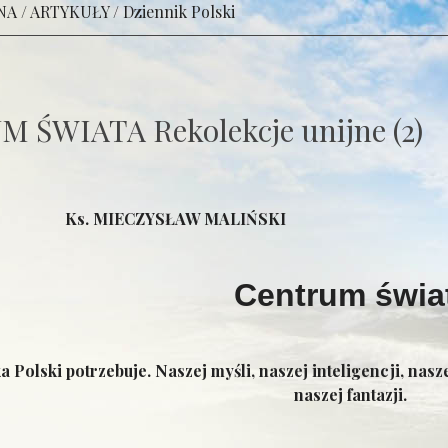
NA
/
ARTYKUŁY
/
Dziennik Polski
 ŚWIATA Rekolekcje unijne (2)
Ks. MIECZYSŁAW MALIŃSKI Rekol
Centrum świa
a Polski potrzebuje. Naszej myśli, naszej inteligencji, nas
naszej fantazji.