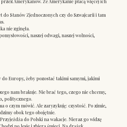
i przez Amerykanów. Że Amerykanie płacą więcej ich
et do Stanów Zjednoczonych czy do Szwajcarii i tam
as.
a nie zginęła.
 pomysłowości, naszej odwagi, naszej wolności,
o Europy, żeby pozostać takimi samymi, jakimi
czego nam brakuje. Nie brać tego, czego nie chcemy,
o, politycznego.
 o czym mówić. Ale zaryzykuję: czystość. Po zimie,
odzimy obok tego obojętnie.
Przyjeżdża do Polski na wakacje. Nieraz go widzę
hodzi po lesie i zbiera śmieci. Na drążek