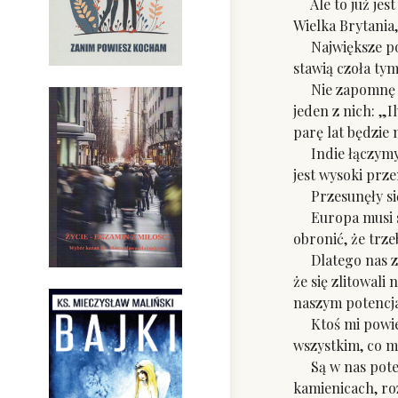
Ale to już jest 
Wielka Brytania,
Największe potę
stawią czoła tym
Nie zapomnę moj
jeden z nich: „
parę lat będzie 
Indie łączymy z 
jest wysoki prz
Przesunęły się
Europa musi się
obronić, że trz
Dlatego nas zap
że się zlitowali
naszym potencja
Ktoś mi powie:
wszystkim, co
Są w nas potenc
kamienicach, roz