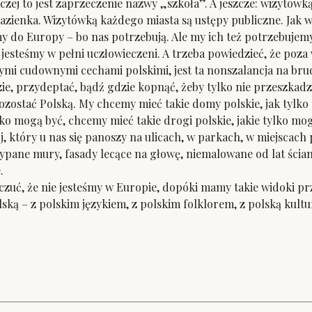
aczej to jest zaprzeczenie nazwy „szkoła”. A jeszcze: wizytów
 łazienka. Wizytówką każdego miasta są ustępy publiczne. Jak
 Europy – bo nas potrzebują. Ale my ich też potrzebujemy. 
 jesteśmy w pełni uczłowieczeni. A trzeba powiedzieć, że po
mi cudownymi cechami polskimi, jest ta nonszalancja na brud, 
ie, przydeptać, bądź gdzie kopnąć, żeby tylko nie przeszkadz
tać Polską. My chcemy mieć takie domy polskie, jak tylko 
ylko mogą być, chcemy mieć takie drogi polskie, jakie tylko mog
j, który u nas się panoszy na ulicach, w parkach, w miejscach
pane mury, fasady lecące na głowę, niemalowane od lat ściany 
.
, że nie jesteśmy w Europie, dopóki mamy takie widoki prz
 – z polskim językiem, z polskim folklorem, z polską kulturą