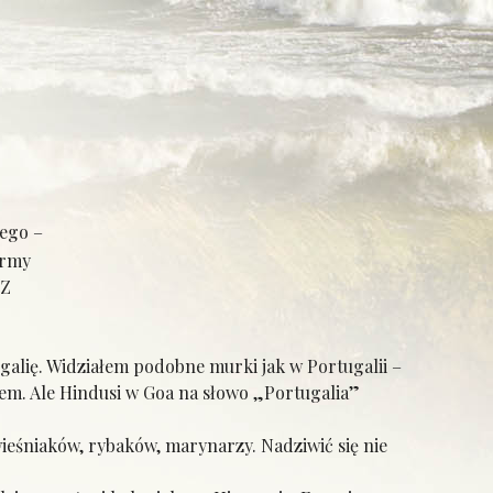
nego –
irmy
 Z
alię. Widziałem podobne murki jak w Portugalii –
em. Ale Hindusi w Goa na słowo „Portugalia”
ieśniaków, rybaków, marynarzy. Nadziwić się nie