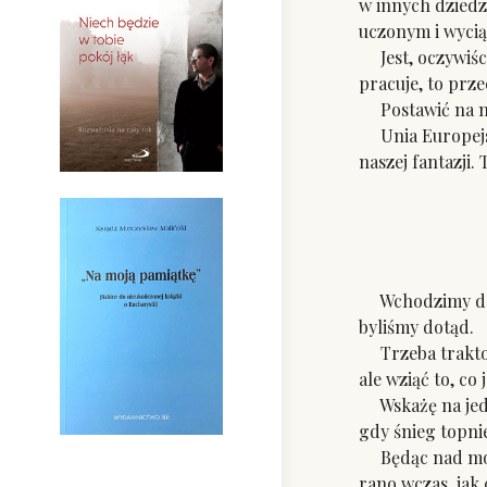
w innych dziedz
uczonym i wycią
Jest, oczywiści
pracuje, to prz
Postawić na nau
Unia Europejska
naszej fantazji.
Wchodzimy do Eu
byliśmy dotąd.
Trzeba traktowa
ale wziąć to, c
Wskażę na jeden
gdy śnieg topnie
Będąc nad morze
rano wczas, jak 