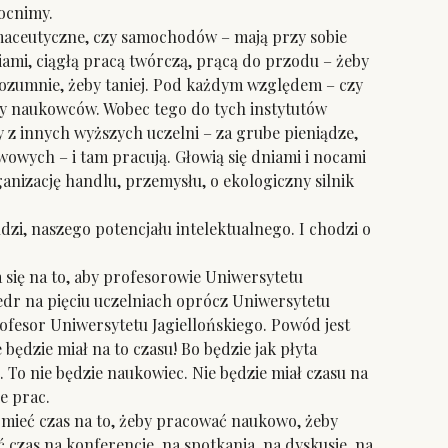
mocnimy.
rmaceutyczne, czy samochodów – mają przy sobie
mi, ciągłą pracą twórczą, prącą do przodu – żeby
j rozumnie, żeby taniej. Pod każdym względem – czy
dry naukowców. Wobec tego do tych instytutów
y z innych wyższych uczelni – za grube pieniądze,
owych – i tam pracują. Głowią się dniami i nocami
anizację handlu, przemysłu, o ekologiczny silnik
, naszego potencjału intelektualnego. I chodzi o
 się na to, aby profesorowie Uniwersytetu
tedr na pięciu uczelniach oprócz Uniwersytetu
rofesor Uniwersytetu Jagiellońskiego. Powód jest
ędzie miał na to czasu! Bo będzie jak płyta
. To nie będzie naukowiec. Nie będzie miał czasu na
e prac.
mieć czas na to, żeby pracować naukowo, żeby
czas na konferencje, na spotkania, na dyskusje, na