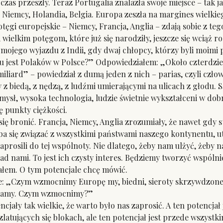
czas przeszły. Teraz Portugalia znalazła swoje miejsce – tak j
 Niemcy, Holandia, Belgia. Europa zeszła na margines wielkieg
gi europejskie – Niemcy, Francja, Anglia – zdają sobie z tego
 wielkim potęgom, które już się narodziły, jeszcze się wciąż rod
ego wyjazdu z Indii, gdy dwaj chłopcy, którzy byli moimi pr
Ilu jest Polaków w Polsce?” Odpowiedziałem: „Około czterdzies
miliard” – powiedział z dumą jeden z nich – parias, czyli człow
biedą, z nędzą, z ludźmi umierającymi na ulicach z głodu. Są 
emysł, wysoka technologia, ludzie świetnie wykształceni w do
 punkty ciężkości.
 bronić. Francja, Niemcy, Anglia zrozumiały, że nawet gdy stw
eba się związać z wszystkimi państwami naszego kontynentu, 
rosili do tej wspólnoty. Nie dlatego, żeby nam ulżyć, żeby 
 nad nami. To jest ich czysty interes. Będziemy tworzyć wspól
łem. O tym potencjale chcę mówić.
 „Czym wzmocnimy Europę my, biedni, sieroty skrzywdzone
 mamy. Czym wzmocnimy?”
jały tak wielkie, że warto było nas zaprosić. A ten potencjał
latujących się blokach, ale ten potencjał jest przede wszystk