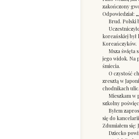
zakończony gwoź
Odpowiedział: „J
Brud. Polski br
Uczestniczyłem 
koreańskiej był
Koreańczyków.
Msza święta sko
jego widok. Na p
śmiecia.
O czystość chod
zresztą w Japoni
chodnikach ulic
Mieszkam w pobl
szkolny poświęca
Byłem zaproszo
się do kancelar
Zdumiałem się: 
Dziecko powinn