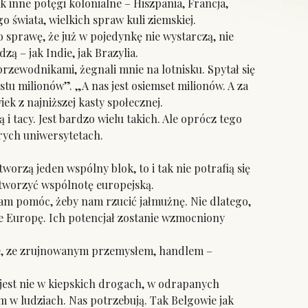
ak inne potęgi kolonialne – Hiszpania, Francja,
o świata, wielkich spraw kuli ziemskiej.
 sprawę, że już w pojedynkę nie wystarczą, nie
zą – jak Indie, jak Brazylia.
zewodnikami, żegnali mnie na lotnisku. Spytał się
tu milionów”. „A nas jest osiemset milionów. A za
iek z najniższej kasty społecznej.
i tacy. Jest bardzo wielu takich. Ale oprócz tego
brych uniwersytetach.
orzą jeden wspólny blok, to i tak nie potrafią się
utworzyć wspólnotę europejską.
nam pomóc, żeby nam rzucić jałmużnę. Nie dlatego,
nie Europę. Ich potencjał zostanie wzmocniony
, ze zrujnowanym przemysłem, handlem –
 jest nie w kiepskich drogach, w odrapanych
im w ludziach. Nas potrzebują. Tak Belgowie jak