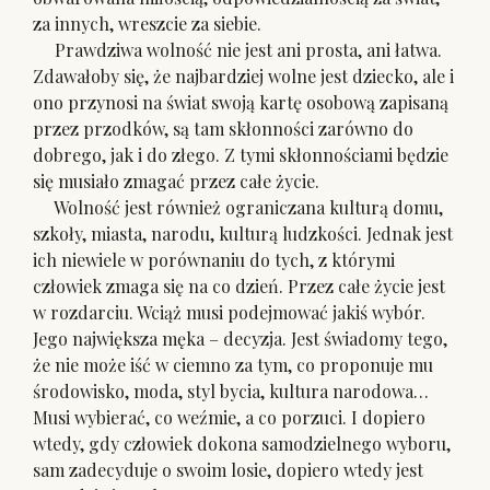
za innych, wreszcie za siebie.
Prawdziwa wolność nie jest ani prosta, ani łatwa.
Zdawałoby się, że najbardziej wolne jest dziecko, ale i
ono przynosi na świat swoją kartę osobową zapisaną
przez przodków, są tam skłonności zarówno do
dobrego, jak i do złego. Z tymi skłonnościami będzie
się musiało zmagać przez całe życie.
Wolność jest również ograniczana kulturą domu,
szkoły, miasta, narodu, kulturą ludzkości. Jednak jest
ich niewiele w porównaniu do tych, z którymi
człowiek zmaga się na co dzień. Przez całe życie jest
w rozdarciu. Wciąż musi podejmować jakiś wybór.
Jego największa męka – decyzja. Jest świadomy tego,
że nie może iść w ciemno za tym, co proponuje mu
środowisko, moda, styl bycia, kultura narodowa…
Musi wybierać, co weźmie, a co porzuci. I dopiero
wtedy, gdy człowiek dokona samodzielnego wyboru,
sam zadecyduje o swoim losie, dopiero wtedy jest