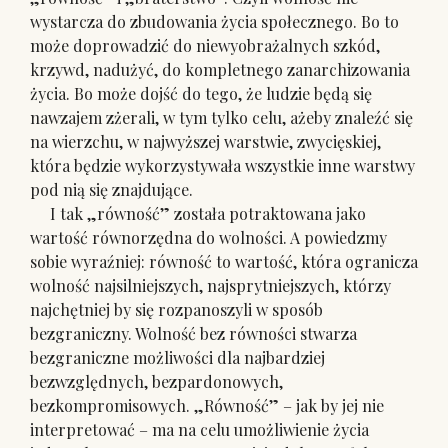
wystarcza do zbudowania życia społecznego. Bo to
może doprowadzić do niewyobrażalnych szkód,
krzywd, nadużyć, do kompletnego zanarchizowania
życia. Bo może dojść do tego, że ludzie będą się
nawzajem zżerali, w tym tylko celu, ażeby znaleźć się
na wierzchu, w najwyższej warstwie, zwycięskiej,
która będzie wykorzystywała wszystkie inne warstwy
pod nią się znajdujące.
I tak „równość” została potraktowana jako
wartość równorzędna do wolności. A powiedzmy
sobie wyraźniej: równość to wartość, która ogranicza
wolność najsilniejszych, najsprytniejszych, którzy
najchętniej by się rozpanoszyli w sposób
bezgraniczny. Wolność bez równości stwarza
bezgraniczne możliwości dla najbardziej
bezwzględnych, bezpardonowych,
bezkompromisowych. „Równość” – jak by jej nie
interpretować – ma na celu umożliwienie życia