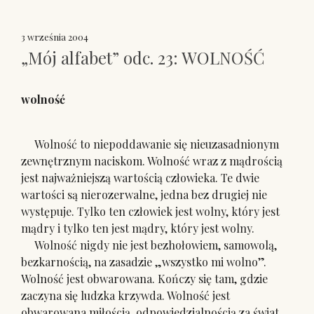
3 września 2004
„Mój alfabet” odc. 23: WOLNOŚĆ
wolność
Wolność to niepoddawanie się nieuzasadnionym
zewnętrznym naciskom. Wolność wraz z mądrością
jest najważniejszą wartością człowieka. Te dwie
wartości są nierozerwalne, jedna bez drugiej nie
występuje. Tylko ten człowiek jest wolny, który jest
mądry i tylko ten jest mądry, który jest wolny.
Wolność nigdy nie jest bezhołowiem, samowolą,
bezkarnością, na zasadzie „wszystko mi wolno”.
Wolność jest obwarowana. Kończy się tam, gdzie
zaczyna się ludzka krzywda. Wolność jest
obwarowana miłością, odpowiedzialnością za świat,