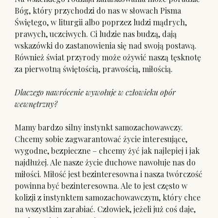
Bóg, który przychodzi do nas w słowach Pisma
Świętego, w liturgii albo poprzez ludzi mądrych,
prawych, uczciwych. Ci ludzie nas budzą, dają
wskazówki do zastanowienia się nad swoją postawą.
Również świat przyrody może ożywić naszą tęsknotę
za pierwotną świętością, prawością, miłością.
Dlaczego nawrócenie wywołuje w człowieku opór
wewnętrzny?
Mamy bardzo silny instynkt samozachowawczy.
Chcemy sobie zagwarantować życie interesujące,
wygodne, bezpieczne – chcemy żyć jak najlepiej i jak
najdłużej. Ale nasze życie duchowe nawołuje nas do
miłości. Miłość jest bezinteresowna i nasza twórczość
powinna być bezinteresowna. Ale to jest często w
kolizji z instynktem samozachowawczym, który chce
na wszystkim zarabiać. Człowiek, jeżeli już coś daje,