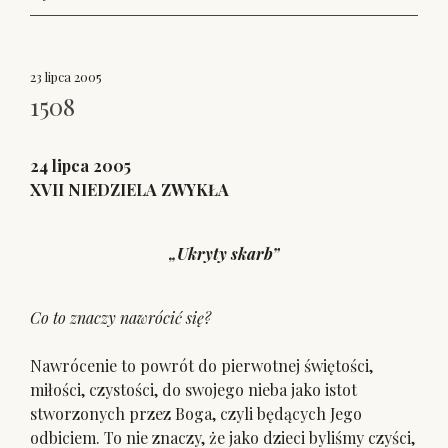
23 lipca 2005
1508
24 lipca 2005
XVII NIEDZIELA ZWYKŁA
„Ukryty skarb”
Co to znaczy nawrócić się?
Nawrócenie to powrót do pierwotnej świętości,
miłości, czystości, do swojego nieba jako istot
stworzonych przez Boga, czyli będących Jego
odbiciem. To nie znaczy, że jako dzieci byliśmy czyści,