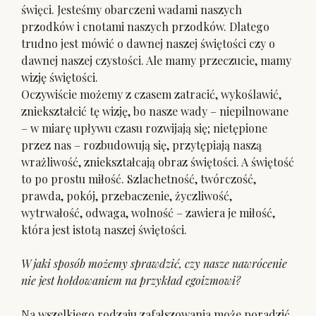
święci. Jesteśmy obarczeni wadami naszych
przodków i cnotami naszych przodków. Dlatego
trudno jest mówić o dawnej naszej świętości czy o
dawnej naszej czystości. Ale mamy przeczucie, mamy
wizję świętości.
Oczywiście możemy z czasem zatracić, wykoślawić,
zniekształcić tę wizję, bo nasze wady – niepilnowane
– w miarę upływu czasu rozwijają się; nietępione
przez nas – rozbudowują się, przytępiają naszą
wrażliwość, zniekształcają obraz świętości. A świętość
to po prostu miłość. Szlachetność, twórczość,
prawda, pokój, przebaczenie, życzliwość,
wytrwałość, odwaga, wolność – zawiera je miłość,
która jest istotą naszej świętości.
W jaki sposób możemy sprawdzić, czy nasze nawrócenie
nie jest hołdowaniem na przykład egoizmowi?
Na wszelkiego rodzaju zafałszowania może poradzić