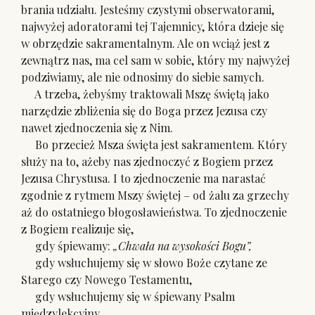
brania udziału. Jesteśmy czystymi obserwatorami,
najwyżej adoratorami tej Tajemnicy, która dzieje się
w obrzędzie sakramentalnym. Ale on wciąż jest z
zewnątrz nas, ma cel sam w sobie, który my najwyżej
podziwiamy, ale nie odnosimy do siebie samych.
A trzeba, żebyśmy traktowali Mszę świętą jako
narzędzie zbliżenia się do Boga przez Jezusa czy
nawet zjednoczenia się z Nim.
Bo przecież Msza święta jest sakramentem. Który
służy na to, ażeby nas zjednoczyć z Bogiem przez
Jezusa Chrystusa. I to zjednoczenie ma narastać
zgodnie z rytmem Mszy świętej – od żalu za grzechy
aż do ostatniego błogosławieństwa. To zjednoczenie
z Bogiem realizuje się,
gdy śpiewamy:
„Chwała na wysokości Bogu”,
gdy wsłuchujemy się w słowo Boże czytane ze
Starego czy Nowego Testamentu,
gdy wsłuchujemy się w śpiewany Psalm
międzylekcyjny,