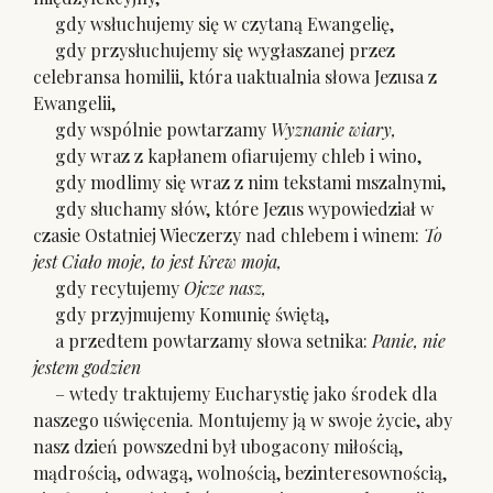
gdy wsłuchujemy się w czytaną Ewangelię,
gdy przysłuchujemy się wygłaszanej przez
celebransa homilii, która uaktualnia słowa Jezusa z
Ewangelii,
gdy wspólnie powtarzamy
Wyznanie wiary,
gdy wraz z kapłanem ofiarujemy chleb i wino,
gdy modlimy się wraz z nim tekstami mszalnymi,
gdy słuchamy słów, które Jezus wypowiedział w
czasie Ostatniej Wieczerzy nad chlebem i winem:
To
jest Ciało moje, to jest Krew moja,
gdy recytujemy
Ojcze nasz,
gdy przyjmujemy Komunię świętą,
a przedtem powtarzamy słowa setnika:
Panie, nie
jestem godzien
– wtedy traktujemy Eucharystię jako środek dla
naszego uświęcenia. Montujemy ją w swoje życie, aby
nasz dzień powszedni był ubogacony miłością,
mądrością, odwagą, wolnością, bezinteresownością,