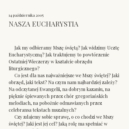
14 października 2005
NASZA EUCHARYSTIA
Jak my odbieramy Mszę świętą? Jak widzimy Ucztę
Eucharystyczną? Jak traktujemy to powtórzenie
Ostatniej Wieczerzy w kształcie obrzędu
liturgicznego?
Co jest dla nas najważniejsze we Mszy świętej? Jaki
obrzęd, jaki tekst? Na czym nam najbardziej zależy?
Na odczytanej Ewangelii, na dobrym kazaniu, na
pięknie śpiewanych przez chór gregoriańskich
melodiach, na pobożnie odmawianych przez
celebransa tekstach mszalnych?
Czy zdajemy sobie sprawę, o co chodzi we Mszy
świętej? Jaki jest jej cel? Jaką rolę ma spełniać w