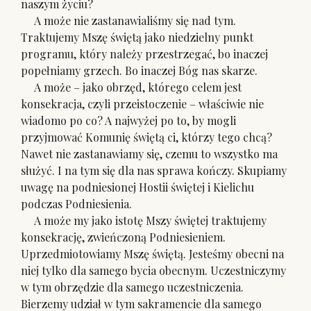
naszym życiu?
A może nie zastanawialiśmy się nad tym.
Traktujemy Mszę świętą jako niedzielny punkt
programu, który należy przestrzegać, bo inaczej
popełniamy grzech. Bo inaczej Bóg nas skarze.
A może – jako obrzęd, którego celem jest
konsekracja, czyli przeistoczenie – właściwie nie
wiadomo po co? A najwyżej po to, by mogli
przyjmować Komunię świętą ci, którzy tego chcą?
Nawet nie zastanawiamy się, czemu to wszystko ma
służyć. I na tym się dla nas sprawa kończy. Skupiamy
uwagę na podniesionej Hostii świętej i Kielichu
podczas Podniesienia.
A może my jako istotę Mszy świętej traktujemy
konsekrację, zwieńczoną Podniesieniem.
Uprzedmiotowiamy Mszę świętą. Jesteśmy obecni na
niej tylko dla samego bycia obecnym. Uczestniczymy
w tym obrzędzie dla samego uczestniczenia.
Bierzemy udział w tym sakramencie dla samego