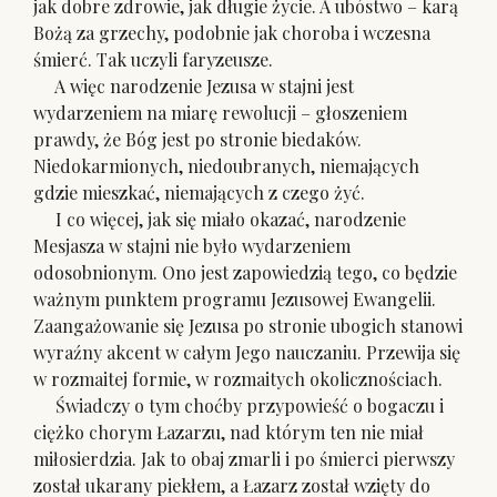
jak dobre zdrowie, jak długie życie. A ubóstwo – karą
Bożą za grzechy, podobnie jak choroba i wczesna
śmierć. Tak uczyli faryzeusze.
A więc narodzenie Jezusa w stajni jest
wydarzeniem na miarę rewolucji – głoszeniem
prawdy, że Bóg jest po stronie biedaków.
Niedokarmionych, niedoubranych, niemających
gdzie mieszkać, niemających z czego żyć.
I co więcej, jak się miało okazać, narodzenie
Mesjasza w stajni nie było wydarzeniem
odosobnionym. Ono jest zapowiedzią tego, co będzie
ważnym punktem programu Jezusowej Ewangelii.
Zaangażowanie się Jezusa po stronie ubogich stanowi
wyraźny akcent w całym Jego nauczaniu. Przewija się
w rozmaitej formie, w rozmaitych okolicznościach.
Świadczy o tym choćby przypowieść o bogaczu i
ciężko chorym Łazarzu, nad którym ten nie miał
miłosierdzia. Jak to obaj zmarli i po śmierci pierwszy
został ukarany piekłem, a Łazarz został wzięty do