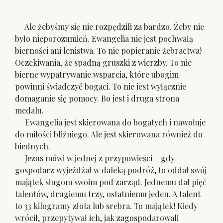
Ale żebyśmy się nie rozpędzili za bardzo. Żeby nie
było nieporozumień. Ewangelia nie jest pochwałą
bierności ani lenistwa. To nie popieranie żebractwa!
Oczekiwania, że spadną gruszki z wierzby. To nie
bierne wypatrywanie wsparcia, które ubogim
powinni świadczyć bogaci. To nie jest wyłącznie
domaganie się pomocy. Bo jest i druga strona
medalu.
Ewangelia jest skierowana do bogatych i nawołuje
do miłości bliźniego. Ale jest skierowana również do
biednych.
Jezus mówi w jednej z przypowieści – gdy
gospodarz wyjeżdżał w daleką podróż, to oddał swój
majątek sługom swoim pod zarząd. Jednemu dał pięć
talentów, drugiemu trzy, ostatniemu jeden. A talent
to 33 kilogramy złota lub srebra. To majątek! Kiedy
wrócił, przepytywał ich, jak zagospodarowali