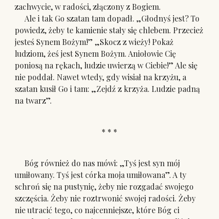
zachwycie, w radości, złączony z Bogiem.
Ale i tak Go szatan tam dopadł. „Głodnyś jest? To
powiedz, żeby te kamienie stały się chlebem. Przecież
jesteś Synem Bożym!” „Skocz z wieży! Pokaż
ludziom, żeś jest Synem Bożym. Aniołowie Cię
poniosą na rękach, ludzie uwierzą w Ciebie!” Ale się
nie poddał. Nawet wtedy, gdy wisiał na krzyżu, a
szatan kusił Go i tam: „Zejdź z krzyża. Ludzie padną
na twarz”.
* * *
Bóg również do nas mówi: „Tyś jest syn mój
umiłowany. Tyś jest córka moja umiłowana”. A ty
schroń się na pustynię, żeby nie rozgadać swojego
szczęścia. Żeby nie roztrwonić swojej radości. Żeby
nie utracić tego, co najcenniejsze, które Bóg ci