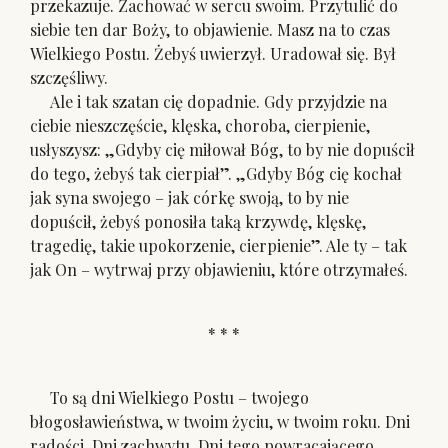
przekazuje. Zachować w sercu swoim. Przytulić do
siebie ten dar Boży, to objawienie. Masz na to czas
Wielkiego Postu. Żebyś uwierzył. Uradował się. Był
szczęśliwy.
Ale i tak szatan cię dopadnie. Gdy przyjdzie na
ciebie nieszczęście, klęska, choroba, cierpienie,
usłyszysz: „Gdyby cię miłował Bóg, to by nie dopuścił
do tego, żebyś tak cierpiał”. „Gdyby Bóg cię kochał
jak syna swojego – jak córkę swoją, to by nie
dopuścił, żebyś ponosiła taką krzywdę, klęskę,
tragedię, takie upokorzenie, cierpienie”. Ale ty – tak
jak On – wytrwaj przy objawieniu, które otrzymałeś.
* * *
To są dni Wielkiego Postu – twojego
błogosławieństwa, w twoim życiu, w twoim roku. Dni
radości. Dni zachwytu. Dni tego powracającego