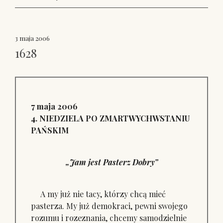
3 maja 2006
1628
7 maja 2006
4. NIEDZIELA PO ZMARTWYCHWSTANIU
PAŃSKIM
„Jam jest Pasterz Dobry”
A my już nie tacy, którzy chcą mieć
pasterza. My już demokraci, pewni swojego
rozumu i rozeznania, chcemy samodzielnie