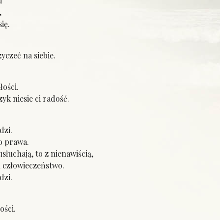
d
,
ię.
yczeć na siebie.
łości.
yk niesie ci radość.
dzi.
o prawa.
usłuchają, to z nienawiścią,
h człowieczeństwo.
dzi.
ości.