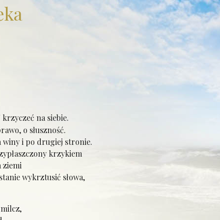
eka
J
krzyczeć na siebie.
 prawo, o słuszność.
a winy i po drugiej stronie.
rzypłaszczony krzykiem
 ziemi
 stanie wykrztusić słowa,
milcz,