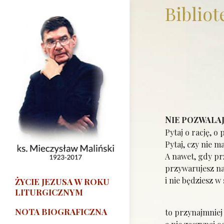
Bibliot
N
IE POZWALA
Pytaj o rację, o
Pytaj, czy nie m
A nawet, gdy p
przywarujesz na
i nie będziesz w
ŻYCIE JEZUSA W ROKU
LITURGICZNYM
NOTA BIOGRAFICZNA
to przynajmniej 