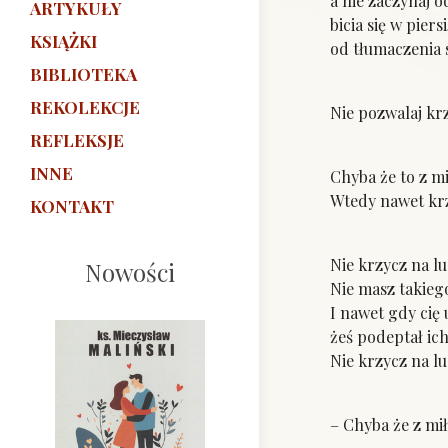
a nie zaczynaj o
ARTYKUŁY
bicia się w piersi
KSIĄŻKI
od tłumaczenia s
BIBLIOTEKA
REKOLEKCJE
Nie pozwalaj krz
REFLEKSJE
INNE
Chyba że to z mi
Wtedy nawet krz
KONTAKT
Nie krzycz na lu
Nowości
Nie masz takieg
I nawet gdy cię 
żeś podeptał ic
Nie krzycz na lu
– Chyba że z mił