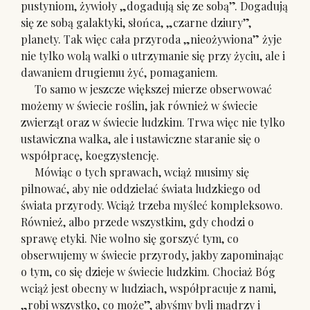
pustyniom, żywioły „dogadują się ze sobą”. Dogadują
się ze sobą galaktyki, słońca, „czarne dziury”,
planety. Tak więc cała przyroda „nieożywiona” żyje
nie tylko wolą walki o utrzymanie się przy życiu, ale i
dawaniem drugiemu żyć, pomaganiem.
To samo w jeszcze większej mierze obserwować
możemy w świecie roślin, jak również w świecie
zwierząt oraz w świecie ludzkim. Trwa więc nie tylko
ustawiczna walka, ale i ustawiczne staranie się o
współpracę, koegzystencję.
Mówiąc o tych sprawach, wciąż musimy się
pilnować, aby nie oddzielać świata ludzkiego od
świata przyrody. Wciąż trzeba myśleć kompleksowo.
Również, albo przede wszystkim, gdy chodzi o
sprawę etyki. Nie wolno się gorszyć tym, co
obserwujemy w świecie przyrody, jakby zapominając
o tym, co się dzieje w świecie ludzkim. Chociaż Bóg
wciąż jest obecny w ludziach, współpracuje z nami,
„robi wszystko, co może”, abyśmy byli mądrzy i