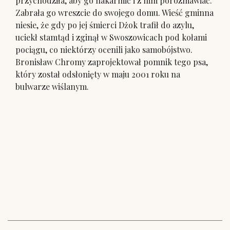
przychodziła, aby go nakarmić i z nim porozmawiać.
Zabrała go wreszcie do swojego domu. Wieść gminna
niesie, że gdy po jej śmierci Dżok trafił do azylu,
uciekł stamtąd i zginął w Swoszowicach pod kołami
pociągu, co niektórzy ocenili jako samobójstwo.
Bronisław Chromy zaprojektował pomnik tego psa,
który został odsłonięty w maju 2001 roku na
bulwarze wiślanym.