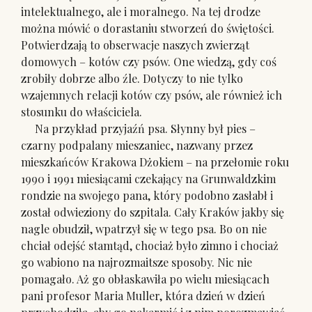
intelektualnego, ale i moralnego. Na tej drodze
można mówić o dorastaniu stworzeń do świętości.
Potwierdzają to obserwacje naszych zwierząt
domowych – kotów czy psów. One wiedzą, gdy coś
zrobiły dobrze albo źle. Dotyczy to nie tylko
wzajemnych relacji kotów czy psów, ale również ich
stosunku do właściciela.
Na przykład przyjaźń psa. Słynny był pies –
czarny podpalany mieszaniec, nazwany przez
mieszkańców Krakowa Dżokiem – na przełomie roku
1990 i 1991 miesiącami czekający na Grunwaldzkim
rondzie na swojego pana, który podobno zasłabł i
został odwieziony do szpitala. Cały Kraków jakby się
nagle obudził, wpatrzył się w tego psa. Bo on nie
chciał odejść stamtąd, chociaż było zimno i chociaż
go wabiono na najrozmaitsze sposoby. Nic nie
pomagało. Aż go obłaskawiła po wielu miesiącach
pani profesor Maria Muller, która dzień w dzień