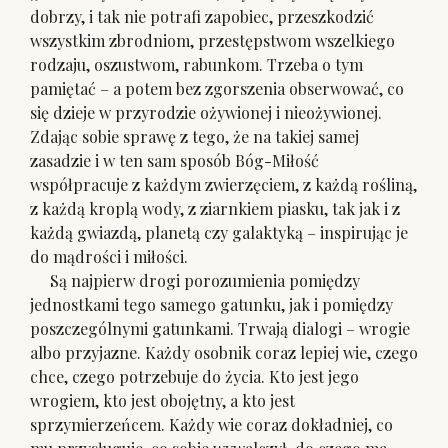
dobrzy, i tak nie potrafi zapobiec, przeszkodzić
wszystkim zbrodniom, przestępstwom wszelkiego
rodzaju, oszustwom, rabunkom. Trzeba o tym
pamiętać – a potem bez zgorszenia obserwować, co
się dzieje w przyrodzie ożywionej i nieożywionej.
Zdając sobie sprawę z tego, że na takiej samej
zasadzie i w ten sam sposób Bóg-Miłość
współpracuje z każdym zwierzęciem, z każdą rośliną,
z każdą kroplą wody, z ziarnkiem piasku, tak jak i z
każdą gwiazdą, planetą czy galaktyką – inspirując je
do mądrości i miłości.
Są najpierw drogi porozumienia pomiędzy
jednostkami tego samego gatunku, jak i pomiędzy
poszczególnymi gatunkami. Trwają dialogi – wrogie
albo przyjazne. Każdy osobnik coraz lepiej wie, czego
chce, czego potrzebuje do życia. Kto jest jego
wrogiem, kto jest obojętny, a kto jest
sprzymierzeńcem. Każdy wie coraz dokładniej, co