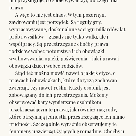
mu przysługuje, co sobie wywalczył, do czego ma
prawo.
A więc to nie jest chaos. W tym pozornym
zawirowaniu jest porządek. Są reguły gry,
wypracowywane, doskonalone w ciągu miliardów lat
prób i wysiłków – zasady nie tylko walki, ale i
współpracy. Są przestrzegane choćby prawa
rodziców wobec potomstwa i ich obowiązki
wychowywania, opieki, poświęcenia – jak i prawa i
obowiązki dzieci wobec rodziców.
Stąd też można mówić nawet o jakiejś etyce, o
prawach i obowiązkach, które dotyczą zachowań
zwierząt, czy nawet roślin. Każdy osobnik jest
zobowiązany do ich przestrzegania. Możemy
obserwować kary wymierzane osobnikom
przekraczającym te prawa, jak również nagrody,
które otrzymują jednostki przestrzegające ich mimo
trudności. Szczególnie wyraźnie obserwujemy te
fenomeny u zwierząt żyjących gromadnie. Choćby u