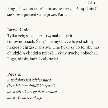
Łk 1
Błogosławiona jesteś, któraś uwierzyła, że spełnią Ci
się słowa powiedziane przez Pana.
Rozważanie:
Tylko żebyś się nie zatrzymał na tych
cudownościach. Żebyś nie myślał, że to jest istotą
naszego chrześcijaństwa. One tylko są po to, aby nas
obudzić. A chodzi o miłość. Byśmy trochę pokochali
Boga, siebie, ludzi i cały świat.
Poezja:
A podobno jest gdzieś ulica,
(lecz jak tam dojść? którędy?)
ulica zdradzonego dzieciństwa,
ulica Wielkiej Kolędy.