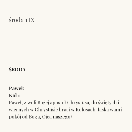
środa 1 IX
ŚRODA
Paweł:
Kol 1
Paweł, z woli Bożej apostoł Chrystusa, do świętych i
wiernych w Chrystusie braci w Kolosach: łaska wam i
pokój od Boga, Ojca naszego!