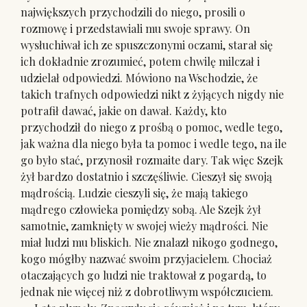
największych przychodzili do niego, prosili o
rozmowę i przedstawiali mu swoje sprawy. On
wysłuchiwał ich ze spuszczonymi oczami, starał się
ich dokładnie zrozumieć, potem chwilę milczał i
udzielał odpowiedzi. Mówiono na Wschodzie, że
takich trafnych odpowiedzi nikt z żyjących nigdy nie
potrafił dawać, jakie on dawał. Każdy, kto
przychodził do niego z prośbą o pomoc, wedle tego,
jak ważna dla niego była ta pomoc i wedle tego, na ile
go było stać, przynosił rozmaite dary. Tak więc Szejk
żył bardzo dostatnio i szczęśliwie. Cieszył się swoją
mądrością. Ludzie cieszyli się, że mają takiego
mądrego człowieka pomiędzy sobą. Ale Szejk żył
samotnie, zamknięty w swojej wieży mądrości. Nie
miał ludzi mu bliskich. Nie znalazł nikogo godnego,
kogo mógłby nazwać swoim przyjacielem. Chociaż
otaczających go ludzi nie traktował z pogardą, to
jednak nie więcej niż z dobrotliwym współczuciem.