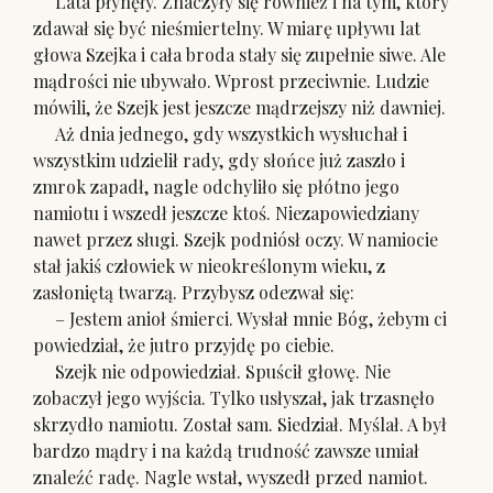
Lata płynęły. Znaczyły się również i na tym, który
zdawał się być nieśmiertelny. W miarę upływu lat
głowa Szejka i cała broda stały się zupełnie siwe. Ale
mądrości nie ubywało. Wprost przeciwnie. Ludzie
mówili, że Szejk jest jeszcze mądrzejszy niż dawniej.
Aż dnia jednego, gdy wszystkich wysłuchał i
wszystkim udzielił rady, gdy słońce już zaszło i
zmrok zapadł, nagle odchyliło się płótno jego
namiotu i wszedł jeszcze ktoś. Niezapowiedziany
nawet przez sługi. Szejk podniósł oczy. W namiocie
stał jakiś człowiek w nieokreślonym wieku, z
zasłoniętą twarzą. Przybysz odezwał się:
– Jestem anioł śmierci. Wysłał mnie Bóg, żebym ci
powiedział, że jutro przyjdę po ciebie.
Szejk nie odpowiedział. Spuścił głowę. Nie
zobaczył jego wyjścia. Tylko usłyszał, jak trzasnęło
skrzydło namiotu. Został sam. Siedział. Myślał. A był
bardzo mądry i na każdą trudność zawsze umiał
znaleźć radę. Nagle wstał, wyszedł przed namiot.