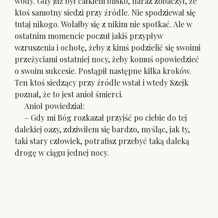
wody. Gdy już był całkiem blisko, naraz zobaczył, że
ktoś samotny siedzi przy źródle. Nie spodziewał się
tutaj nikogo. Wolałby się z nikim nie spotkać. Ale w
ostatnim momencie poczuł jakiś przypływ
wzruszenia i ochotę, żeby z kimś podzielić się swoimi
przeżyciami ostatniej nocy, żeby komuś opowiedzieć
o swoim sukcesie. Postąpił następne kilka kroków.
Ten ktoś siedzący przy źródle wstał i wtedy Szejk
poznał, że to jest anioł śmierci.
Anioł powiedział:
– Gdy mi Bóg rozkazał przyjść po ciebie do tej
dalekiej oazy, zdziwiłem się bardzo, myśląc, jak ty,
taki stary człowiek, potrafisz przebyć taką daleką
drogę w ciągu jednej nocy.