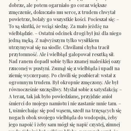
dobrze, ale potem ogarniało go coraz większe
zmęczenie, dokuczało mu serce, z trudem chwytał
powietrze, bolały go wszystkie kości. Pocieszał się: –
To są skutki, że wciąż siedzę. Za mało jeżdżę na
wielbłądzie. – Ostatni odcinek drogi był już dla niego
jedną męką. Z najwyższym tylko wysiłkiem
utrzymywał się na siodle. Chwilami chyba tracił
przytomność. Ale i wielbłąd galopował resztką sił.
Nad ranem dopadł sobie tylko znanej maleńkiej oazy
rzuconej w pustyni. Zsunął się z wielbłąda i upadł na
ziemię wyczerpany. Po chwili się pozbierał: wstał z
ogromnym trudem. Był okropnie zmęczony. Ale był
równocześnie szczęśliwy. Myślał sobie z satysfakcją: –
A teraz, tak jak było powiedziane, przyjdzie anioł
śmierci do mojego namiotu i nie zastanie mnie tam. –
I, uśmiechając się pod wąsem, szedł na trzęsących się
nogach obok swojego wielbłąda do wodopoju, żeby
jego napoić i żeby sam mógł się napić czystej, zimnej