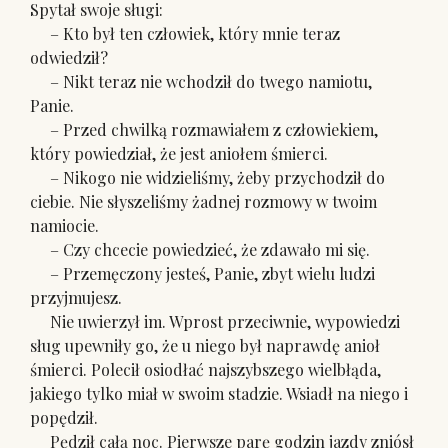
Spytał swoje sługi:
– Kto był ten człowiek, który mnie teraz
odwiedził?
– Nikt teraz nie wchodził do twego namiotu,
Panie.
– Przed chwilką rozmawiałem z człowiekiem,
który powiedział, że jest aniołem śmierci.
– Nikogo nie widzieliśmy, żeby przychodził do
ciebie. Nie słyszeliśmy żadnej rozmowy w twoim
namiocie.
– Czy chcecie powiedzieć, że zdawało mi się.
– Przemęczony jesteś, Panie, zbyt wielu ludzi
przyjmujesz.
Nie uwierzył im. Wprost przeciwnie, wypowiedzi
sług upewniły go, że u niego był naprawdę anioł
śmierci. Polecił osiodłać najszybszego wielbłąda,
jakiego tylko miał w swoim stadzie. Wsiadł na niego i
popędził.
Pędził całą noc. Pierwsze parę godzin jazdy zniósł