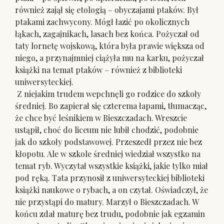
również zajął się etologią – obyczajami ptaków. Był
ptakami zachwycony. Mógł łazić po okolicznych
łąkach, zagajnikach, lasach bez końca. Pożyczał od
taty lornetę wojskową, która była prawie większa od
niego, a przynajmniej ciążyła mu na karku, pożyczał
książki na temat ptaków – również z biblioteki
uniwersyteckiej.
Z niejakim trudem wepchnęli go rodzice do szkoły
średniej. Bo zapierał się czterema łapami, tłumacząc,
że chce być leśnikiem w Bieszczadach. Wreszcie
ustąpił, choć do liceum nie lubił chodzić, podobnie
jak do szkoły podstawowej. Przeszedł przez nie bez
kłopotu. Ale w szkole średniej wiedział wszystko na
temat ryb. Wyczytał wszystkie książki, jakie tylko miał
pod ręką. Tata przynosił z uniwersyteckiej biblioteki
książki naukowe o rybach, a on czytał. Oświadczył, że
nie przystąpi do matury. Marzył o Bieszczadach. W
końcu zdał maturę bez trudu, podobnie jak egzamin