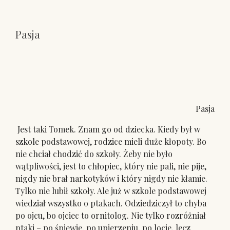
Pasja
Pasja
Jest taki Tomek. Znam go od dziecka. Kiedy był w
szkole podstawowej, rodzice mieli duże kłopoty. Bo
nie chciał chodzić do szkoły. Żeby nie było
wątpliwości, jest to chłopiec, który nie pali, nie pije,
nigdy nie brał narkotyków i który nigdy nie kłamie.
Tylko nie lubił szkoły. Ale już w szkole podstawowej
wiedział wszystko o ptakach. Odziedziczył to chyba
po ojcu, bo ojciec to ornitolog. Nie tylko rozróżniał
ptaki – po śpiewie, po upierzeniu, po locie, lecz