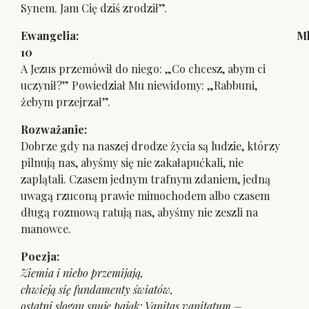
Synem. Jam Cię dziś zrodził”.
Ewangelia: M
10
A Jezus przemówił do niego: „Co chcesz, abym ci
uczynił?” Powiedział Mu niewidomy: „Rabbuni,
żebym przejrzał”.
Rozważanie:
Dobrze gdy na naszej drodze życia są ludzie, którzy
pilnują nas, abyśmy się nie zakałapućkali, nie
zaplątali. Czasem jednym trafnym zdaniem, jedną
uwagą rzuconą prawie mimochodem albo czasem
długą rozmową ratują nas, abyśmy nie zeszli na
manowce.
Poezja:
Ziemia i niebo przemijają,
chwieją się fundamenty światów,
ostatni slogan snuje pająk: Vanitas vanitatum –