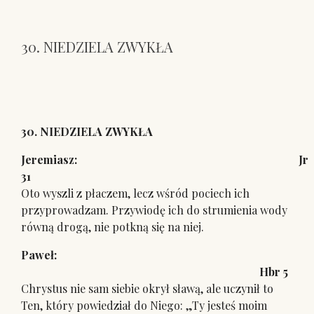
30. NIEDZIELA ZWYKŁA
30. NIEDZIELA ZWYKŁA
Jeremiasz: Jr
31
Oto wyszli z płaczem, lecz wśród pociech ich
przyprowadzam. Przywiodę ich do strumienia wody
równą drogą, nie potkną się na niej.
Paweł:
Hbr 5
Chrystus nie sam siebie okrył sławą, ale uczynił to
Ten, który powiedział do Niego: „Ty jesteś moim