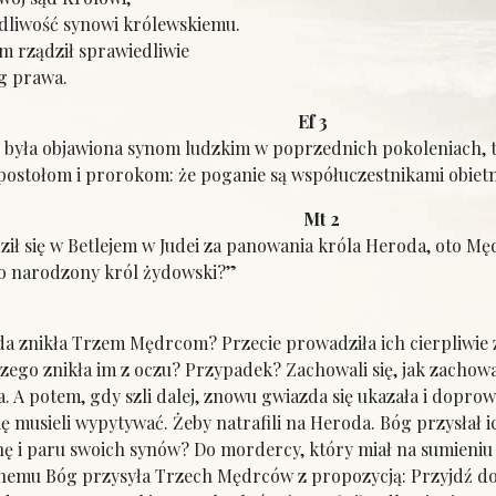
dliwość synowi królewskiemu.
 rządził sprawiedliwie
g prawa.
eł: Ef 3
e była objawiona synom ludzkim w poprzednich pokoleniach, t
postołom i prorokom: że poganie są współuczestnikami obietn
gelia: Mt 2
ził się w Betlejem w Judei za panowania króla Heroda, oto Męd
wo narodzony król żydowski?”
a znikła Trzem Mędrcom? Przecie prowadziła ich cierpliwie 
czego znikła im z oczu? Przypadek? Zachowali się, jak zachowa
 A potem, gdy szli dalej, znowu gwiazda się ukazała i doprowa
się musieli wypytywać. Żeby natrafili na Heroda. Bóg przysłał
 i paru swoich synów? Do mordercy, który miał na sumieniu 
emu Bóg przysyła Trzech Mędrców z propozycją: Przyjdź do J