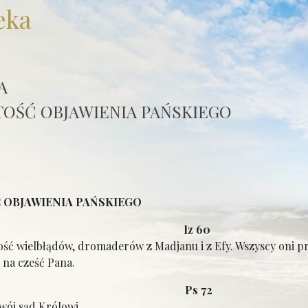
eka
A
OŚĆ OBJAWIENIA PAŃSKIEGO
 OBJAWIENIA PAŃSKIEGO
jasz: Iz 60
ść wielbłądów, dromaderów z Madjanu i z Efy. Wszyscy oni prz
na cześć Pana.
lm: Ps 72
wój sąd Królowi,