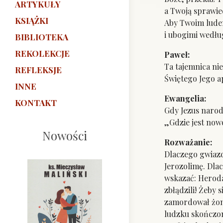
ARTYKUŁY
a Twoją sprawie
KSIĄŻKI
Aby Twoim ludem
i ubogimi wedłu
BIBLIOTEKA
REKOLEKCJE
Paw
Ta tajemnica ni
REFLEKSJE
Świętego Jego a
INNE
Ewan
KONTAKT
Gdy Jezus narod
„Gdzie jest no
Nowości
Rozważanie:
Dlaczego gwiazd
Jerozolimę. Dla
wskazać: Heroda.
zbłądzili! Żeby 
zamordował żonę
ludzku skończon