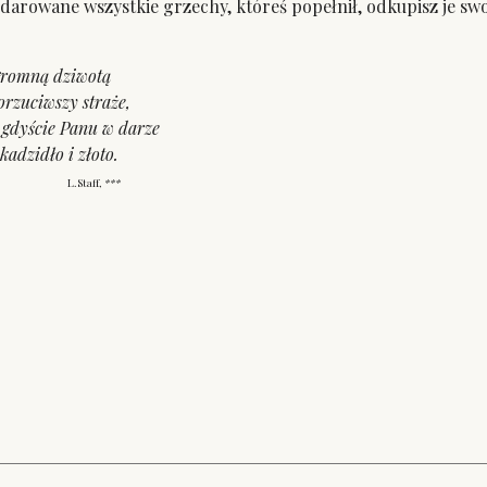
i darowane wszystkie grzechy, któreś popełnił, odkupisz je swoj
ogromną dziwotą
orzuciwszy straże,
! gdyście Panu w darze
 kadzidło i złoto.
L.Staff,
***