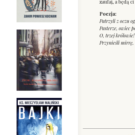
zaufaj, a będą c
Poezja:
Patrzyli z oczu 
Pasterze, owiec p
O, trzej królowie
Przynieśli mirrę,