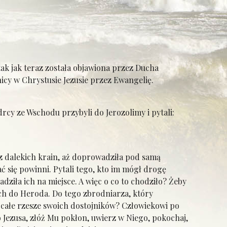
ak jak teraz została objawiona przez Ducha
icy w Chrystusie Jezusie przez Ewangelię.
rcy ze Wschodu przybyli do Jerozolimy i pytali:
z dalekich krain, aż doprowadziła pod samą
ć się powinni. Pytali tego, kto im mógł drogę
dziła ich na miejsce. A więc o co to chodziło? Żeby
 ich do Heroda. Do tego zbrodniarza, który
całe rzesze swoich dostojników? Człowiekowi po
ezusa, złóż Mu pokłon, uwierz w Niego, pokochaj,