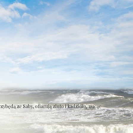
ybędą ze Saby, ofiarują złoto i kadzidło, nucąc