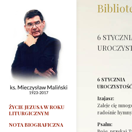
Bibliot
6 STYCZNI
UROCZYST
6 STYCZNIA
UROCZYSTOŚĆ
Iza
Zaleje cię mnogo
ŻYCIE JEZUSA W ROKU
radośnie hymny 
LITURGICZNYM
Psa
NOTA BIOGRAFICZNA
Boże, przekaż T