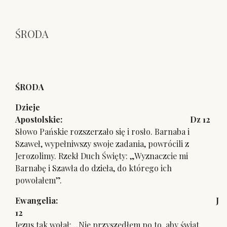
ŚRODA
ŚRODA
Dzieje
Apostolskie: Dz 12
Słowo Pańskie rozszerzało się i rosło. Barnaba i
Szaweł, wypełniwszy swoje zadania, powrócili z
Jerozolimy. Rzekł Duch Święty: „Wyznaczcie mi
Barnabę i Szawła do dzieła, do którego ich
powołałem”.
Ewangelia: J
12
Jezus tak wołał: „Nie przyszedłem po to, aby świat