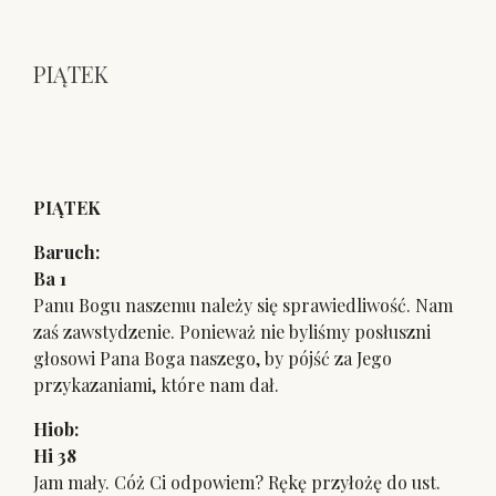
PIĄTEK
PIĄTEK
Baruch:
Ba 1
Panu Bogu naszemu należy się sprawiedliwość. Nam
zaś zawstydzenie. Ponieważ nie byliśmy posłuszni
głosowi Pana Boga naszego, by pójść za Jego
przykazaniami, które nam dał.
Hiob:
Hi 38
Jam mały. Cóż Ci odpowiem? Rękę przyłożę do ust.