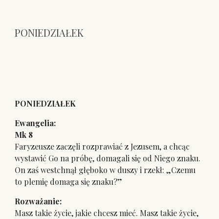
PONIEDZIAŁEK
PONIEDZIAŁEK
Ewangelia:
Mk 8
Faryzeusze zaczęli rozprawiać z Jezusem, a chcąc
wystawić Go na próbę, domagali się od Niego znaku.
On zaś westchnął głęboko w duszy i rzekł: „Czemu
to plemię domaga się znaku?”
Rozważanie:
Masz takie życie, jakie chcesz mieć. Masz takie życie,