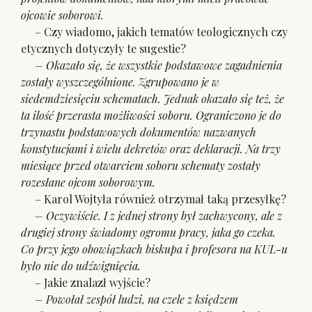
ojcowie soborowi.
– Czy wiadomo, jakich tematów teologicznych czy
etycznych dotyczyły te sugestie?
– Okazało się, że wszystkie podstawowe zagadnienia
zostały wyszczególnione. Zgrupowano je w
siedemdziesięciu schematach. Jednak okazało się też, że
ta ilość przerasta możliwości soboru. Ograniczono je do
trzynastu podstawowych dokumentów nazwanych
konstytucjami i wielu dekretów oraz deklaracji. Na trzy
miesiące przed otwarciem soboru schematy zostały
rozesłane ojcom soborowym.
– Karol Wojtyła również otrzymał taką przesyłkę?
– Oczywiście. I z jednej strony był zachwycony, ale z
drugiej strony świadomy ogromu pracy, jaka go czeka.
Co przy jego obowiązkach biskupa i profesora na KUL-u
było nie do udźwignięcia.
– Jakie znalazł wyjście?
– Powołał zespół ludzi, na czele z księdzem