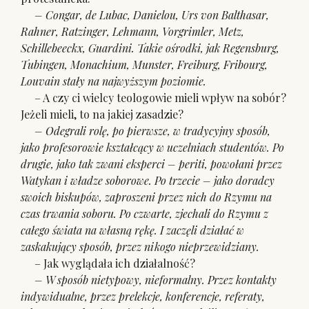
– Congar, de Lubac, Danielou, Urs von Balthasar,
Rahner, Ratzinger, Lehmann, Vorgrimler, Metz,
Schillebeeckx, Guardini. Takie ośrodki, jak Regensburg,
Tubingen, Monachium, Munster, Freiburg, Fribourg,
Louvain stały na najwyższym poziomie.
– A czy ci wielcy teologowie mieli wpływ na sobór?
Jeżeli mieli, to na jakiej zasadzie?
– Odegrali rolę, po pierwsze, w tradycyjny sposób,
jako profesorowie kształcący w uczelniach studentów. Po
drugie, jako tak zwani eksperci – periti, powołani przez
Watykan i władze soborowe. Po trzecie – jako doradcy
swoich biskupów, zaproszeni przez nich do Rzymu na
czas trwania soboru. Po czwarte, zjechali do Rzymu z
całego świata na własną rękę. I zaczęli działać w
zaskakujący sposób, przez nikogo nieprzewidziany.
– Jak wyglądała ich działalność?
– W sposób nietypowy, nieformalny. Przez kontakty
indywidualne, przez prelekcje, konferencje, referaty,