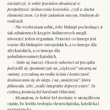
oświadczył, że sobór powinien obradować w
perspektywie zjednoczenia Kościołów, czyli w duchu
ekumenicznym. Co było zadaniem nowym, trudnym do
realizacji.
– Nie wyobrażam sobie, żeby biskupi pochodzący z
tak odmiennych kręgów kulturowych mogli
utworzyć jeden organizm. Przecież co innego jest
ważne dla biskupów europejskich, a co innego dla
afrykańskich, a co innego dla
południowoamerykańskich.
– Stało się inaczej. Ojcowie soborowi od początku
podzielili się spontanicznie na „większość” otwartą na
zmiany, wyczuloną na realia świata i konieczność
dostosowania się do niego, i na „mniejszość”, która
pilnowała, żeby „ocalić integralny depozyt wiary”. Tu
czołową postacią był kardynał Ottaviani.
– Słyszałem, że Sobór był zwołany w szczęśliwym
czasie, bo kwitła teologia chrześcijańska, katolicka i
protestancka.