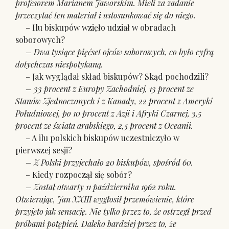
profesorem Marianem Jaworskim. Mieli za zadanie
przeczytać ten materiał i ustosunkować się do niego.
– Ilu biskupów wzięło udział w obradach
soborowych?
– Dwa tysiące pięćset ojców soborowych, co było cyfrą
dotychczas niespotykaną.
– Jak wyglądał skład biskupów? Skąd pochodzili?
– 33 procent z Europy Zachodniej, 13 procent ze
Stanów Zjednoczonych i z Kanady, 22 procent z Ameryki
Południowej, po 10 procent z Azji i Afryki Czarnej, 3,5
procent ze świata arabskiego, 2,5 procent z Oceanii.
– A ilu polskich biskupów uczestniczyło w
pierwszej sesji?
– Z Polski przyjechało 20 biskupów, spośród 60.
– Kiedy rozpoczął się sobór?
– Został otwarty 11 października 1962 roku.
Otwierając, Jan XXIII wygłosił przemówienie, które
przyjęto jak sensację. Nie tylko przez to, że ostrzegł przed
próbami potępień. Daleko bardziej przez to, że