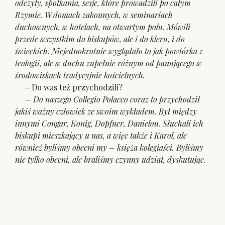
odczyty, spotkania, sesje, które prowadzili po całym
Rzymie. W domach zakonnych, w seminariach
duchownych, w hotelach, na otwartym polu. Mówili
przede wszystkim do biskupów, ale i do kleru, i do
świeckich. Niejednokrotnie wyglądało to jak powtórka z
teologii, ale w duchu zupełnie różnym od panującego w
środowiskach tradycyjnie kościelnych.
– Do was też przychodzili?
– Do naszego Collegio Polacco coraz to przychodził
jakiś ważny człowiek ze swoim wykładem. Był między
innymi Congar, Konig, Dopfner, Danielou. Słuchali ich
biskupi mieszkający u nas, a więc także i Karol, ale
również byliśmy obecni my – księża kolegiaści. Byliśmy
nie tylko obecni, ale braliśmy czynny udział, dyskutując.