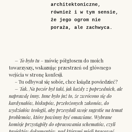
architektoniczne,
również i w tym sensie,
że jego ogrom nie
poraża, ale zachwyca.
– To było tu
– mówię półgłosem do moich
towarzyszy, wskazując przestrzeń od głównego
wejścia w stronę konfesji.
– Tu odbywał się sobór, chce ksiądz powiedzieć?
– Tak. Na pozór był taki, jak każdy z poprzednich, ale
naprawdę inny. Inne było już to, że zwrócono się do
kardynałów, biskupów, przełożonych zakonów, do
wydziałów teologii, aby przesyłali swoje sugestie na temat
problemów, które powinny być omawiane. Wybrane
komisje przystąpiły do opracowania schematów, czyli
projektów dokumentów, nad którymi mieli pracować