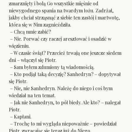
zmarznięty i bolą Go wszystkie mięśnie od
niewygodnego spania na twardym łożu. Zadrżał,
jakby chciał strząsnąć z siebie ten zastój i martwotę,
która się w Nim zagnieździła.
– Chcą mnie zabić?
– Nie. Porwać czy raczej aresztować i osadzić w
więzieniu.
– W czasie świąt? Przecież trwają one jeszcze siedem
dni – włączył się Piotr.
– Sam byłem zdumiony tą wiadomością.
– Kto podjął taką decyzję? Sanhedryn? – dopytywał
się Piotr.
– Nie, nie Sanhedryn. Należę do niego i coś bym
wiedział na ten temat.
– Jak nie Sanhedryn, to pół biedy. Ale kto? – nalegał
Piotr.
– Kapłani.
– Trochę to mi wygląda niepoważnie – powiedział
Piotr, zwracając się teraz już do Niego.