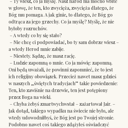
– Ty wiesz, co ja myślę. Nasz naród ma mocno wbite
w głowę, że ten, kto zwycięża, zwycięża dlatego, że
Bóg mu pomaga. A jak ginie, to dlatego, że Bóg go
odtrąca za jego grzechy. Co ja myślę? Myślę, że nie
byłoby rozruchów.
– A wtedy co by się stało?
– Nie chcę ci podpowiadać, bo ty sam dobrze wiesz –
a wtedy Herod mnie zabije.
– Niestety. Sądzę, że masz rację.
– Ludzie zapomną o mnie. Co ja mówię: zapomną.
Oni będą uważali, że powinni zapomnieć, że to jest
ich religijny obowiązek. Przecież nawet masz gdzieś
w naszych „świętych tradycjach” takie powiedzenie:
Ten, kto zawiśnie na drzewie, ten jest potępiony
przez Boga na wieki.
– Chyba żebyś zmartwychwstał – zażartował Jair. –
Jak dotąd, takiego wypadku na świecie nie było, ale
wtedy udowodniłbyś, że Bóg jest po Twojej stronie.
Podobno nawet coś takiego zdążyłeś oświadczyć