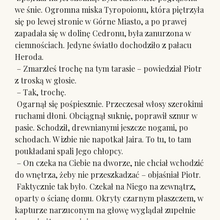
we śnie. Ogromna miska Tyropoionu, która piętrzyła
się po lewej stronie w Górne Miasto, a po prawej
zapadała się w dolinę Cedronu, była zanurzona w
ciemnościach. Jedyne światło dochodziło z pałacu
Heroda.
– Zmarzłeś trochę na tym tarasie – powiedział Piotr
z troską w głosie.
– Tak, trochę.
Ogarnął się pośpiesznie. Przeczesał włosy szerokimi
ruchami dłoni. Obciągnął suknię, poprawił sznur w
pasie. Schodził, drewnianymi jeszcze nogami, po
schodach. W izbie nie napotkał Jaira. To tu, to tam
poukładani spali Jego chłopcy.
– On czeka na Ciebie na dworze, nie chciał wchodzić
do wnętrza, żeby nie przeszkadzać – objaśniał Piotr.
Faktycznie tak było. Czekał na Niego na zewnątrz,
oparty o ścianę domu. Okryty czarnym płaszczem, w
kapturze narzuconym na głowę wyglądał zupełnie