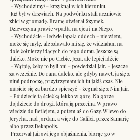
– Wychodzimy! – krzyknął w ich kierunku.
Już był w drzwiach. Na podwórku stali uczniowie
zbici w gromadę. Bramę otwierał Szymek.
Dziewczyna prawie wpadła na ojca i na Niego.
– Wychodźcie – ledwie łapała oddech – nie wiem,
może się mylę, ale zdawało mi się, że widziałam na
dole żołnierzy idących do tego domu. Jeszcze są
daleko. Może nie po Ciebie, Jezu, ale lepiej idźcie.
– Wątpię, żeby to byli oni – powiedział Jair. – Jeszcze
za wcześnie. Do rana daleko, ale gdyby nawet, ja się z
nimi podroczę, przytrzymam ich tu jakiś czas. Nie
musicie się za bardzo spieszyć – żegnał się z Nim Jair.
– Pójdziecie tą ścieżką lekko w górę. Na górze
dojdziecie do drogi, która ją przecina. W prawo
wiedzie do Betlejem, a potem aż do Gazy. W lewo do
Jerycha, nad Jordan, a więc do Galilei, przez Samarię
albo przez Dekapolis.
Przerwał Jairowi jego objaśnienia, biorąc go w