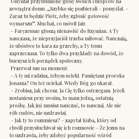
Usłyszał przytłumione głosy swoich chłopców na
zewnątrz domu. „Szybko się pozbierali – pomyślał. –
Zaraz tu będzie Piotr, żeby zgłosić gotowość
wymarszu”. Słuchał, co mówił Jair.
– Faryzeusze głoszą nienawiść do Rzymian. A Ty
nauczasz, że nieprzyjaciół trzeba miłować. Nauczają,
że ubóstwo to kara za grzechy, a Ty temu
zaprzeczasz. To tylko dwa przykłady na dowód, że
burzysz ich porządek społeczny.
Przerwał mu na moment:
– A ty mi radzisz, żebym uciekł. Pamiętasz proroka
Jonasza? On też uciekał. Wtedy Bóg go ukarał.
– Zrobisz, jak chcesz. Ja Cię tylko ostrzegam. Jeżeli
zostaniesz przy swoim, to mam jedną, ostatnią
prośbę. Jak już musisz nauczać, to nauczaj. Ale nie
rób cudów, nie uzdrawiaj.
– Jak ty to rozumiesz? – zapytał Kuba, który od
chwili przysłuchiwał się ich rozmowie – Że Jezus na
to uzdrawia, żeby zdobyć popularność wśród