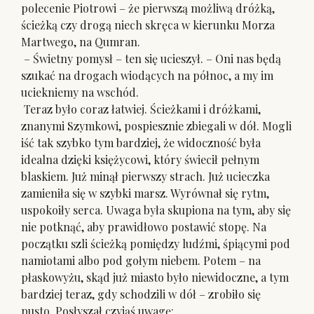
polecenie Piotrowi – że pierwszą możliwą dróżką,
ścieżką czy drogą niech skręca w kierunku Morza
Martwego, na Qumran.
– Świetny pomysł – ten się ucieszył. – Oni nas będą
szukać na drogach wiodących na północ, a my im
uciekniemy na wschód.
Teraz było coraz łatwiej. Ścieżkami i dróżkami,
znanymi Szymkowi, pospiesznie zbiegali w dół. Mogli
iść tak szybko tym bardziej, że widoczność była
idealna dzięki księżycowi, który świecił pełnym
blaskiem. Już minął pierwszy strach. Już ucieczka
zamieniła się w szybki marsz. Wyrównał się rytm,
uspokoiły serca. Uwaga była skupiona na tym, aby się
nie potknąć, aby prawidłowo postawić stopę. Na
początku szli ścieżką pomiędzy ludźmi, śpiącymi pod
namiotami albo pod gołym niebem. Potem – na
płaskowyżu, skąd już miasto było niewidoczne, a tym
bardziej teraz, gdy schodzili w dół – zrobiło się
pusto. Posłyszał czyjąś uwagę: