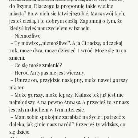
do Rzymu. Dlaczego ja proponuję takie wielkie
miasta? Bo w nich się łatwiej zgubić. Masz swój fach,
jesteś cieślą, i to dobrym cieślą. Zapomnij o tym, że
kiedyś byłeś nauczycielem w Izraelu.
– Niemożliwe.
– Ty mówisz „niemożliwe”. A ja Ci radzę, odczekaj
rok, może dwa, może dziesięć. I wróć. Może się tu co
zmieni.
– Co się może zmienić?
– Herod Antypas nie jest wieczny.
– Umrze on, przyjdzie następny, może nawet gorszy
niż ten.
– Może gorszy, może lepszy. Kajfasz też już jest nie
najmłodszy. A na pewno Annasz. A przecież to Annasz
jest złym duchem w tym interesie.
– Mam sobie spokojnie zarabiać na życie i patrzeć z
daleka, jak ginie nasz naród? Przecież ty widzisz, co
się dzieje.