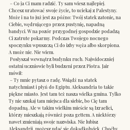
– Co ja Ci mam radzić. Ty sam wiesz najlepiej.
Chcesz uratować swoje życie, to uciekaj z Palestyny.
Może i na to już jest za późno: Twój statek zatonie, na
Ciebie, wędrującego przez pustynię, napadną
bandyci. W na pozór przygodnej gospodzie podadzą
Ci zatrute pokarmy. Podczas Twojego nocnego
spoczynku wpuszczą Ci do izby węża albo skorpiona.
A może nie. Nie wiem.
Posłyszał wewnątrz budynku ruch. Najwidoczniej
ostatni uczniowie byli budzeni przez Piotra. Jair
mówił:
– Ty mnie pytasz o radę. Wsiądź na statek
natychmiast i płyń do Egiptu. Aleksandria to takie
piękne miasto. Jest tam też nasza wielka gmina. Tylko
Ty nie szukaj tam miejsca dla siebie, bo Cię tam
dopadną. Ale w takim wielkim mieście są Izraelici,
którzy mieszkają również poza gettem. A niektórzy
nawet zmieniają swoje nazwiska. Nie lubisz
Aleksandrii, możesz udać się dokądkolwiek. Choćby