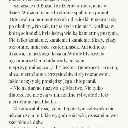
– Szczęście od Boga, że idziemy w nocy, a nie w
dzień. W dzień by nas tu słońce spaliło na popiół.
Oderwał na moment wzrok od ścieżki. Rozejrzał się
po okolicy. „No tak, tu już życia nie ma”. Kotlina, w
którą schodzili, była jedną wielką kamienną pustynią.
Nic tylko kamienie, kamienie i kamienie. Skały, głazy
ogromne, mniejsze, szuter, piasek. Ani jednego
drzewa, ani jednego krzaka. W dole błyszczała
ogromna szklana tafla wody, niczym
nieprzypominająca „ich” jeziora Genezaret. Groźna,
obca, nieruchoma. Przysłuchiwał się rozmowom,
jakie toczyły się pomiędzy Jego chłopcami.
– Nie na darmo nazywa się Martwe. Nie tylko
dlatego, że nie żyją w nim żadne ryby, ale że leży
nieruchome jak blacha.
– Ale zdawałoby się, że na tej pustyni człowieka nie
uświadczy, a tu takie wygodne ścieżki, czasami nawet
szerokie aż dziw.