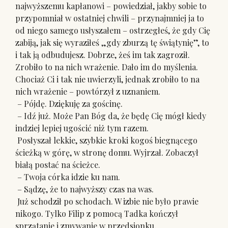
najwyższemu kapłanowi – powiedział, jakby sobie to
przypomniał w ostatniej chwili – przynajmniej ja to
od niego samego usłyszałem – ostrzegłeś, że gdy Cię
zabiją, jak się wyraziłeś „gdy zburzą tę świątynię”, to
i tak ją odbudujesz. Dobrze, żeś im tak zagroził.
Zrobiło to na nich wrażenie. Dało im do myślenia.
Chociaż Ci i tak nie uwierzyli, jednak zrobiło to na
nich wrażenie – powtórzył z uznaniem.
– Pójdę. Dziękuję za gościnę.
– Idź już. Może Pan Bóg da, że będę Cię mógł kiedy
indziej lepiej ugościć niż tym razem.
Posłyszał lekkie, szybkie kroki kogoś biegnącego
ścieżką w górę, w stronę domu. Wyjrzał. Zobaczył
białą postać na ścieżce.
– Twoja córka idzie ku nam.
– Sądzę, że to najwyższy czas na was.
Już schodził po schodach. W izbie nie było prawie
nikogo. Tylko Filip z pomocą Tadka kończył
sprzątanie i zmywanie w przedsionku.