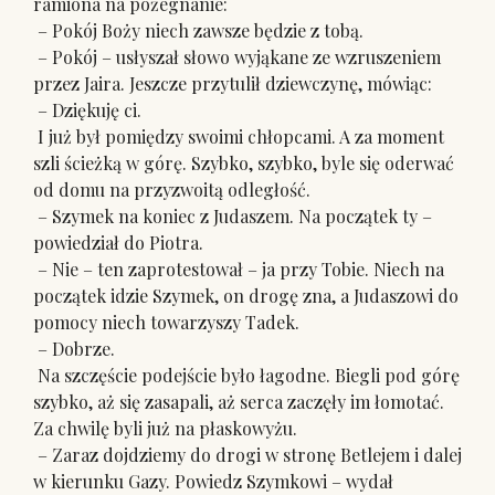
ramiona na pożegnanie:
– Pokój Boży niech zawsze będzie z tobą.
– Pokój – usłyszał słowo wyjąkane ze wzruszeniem
przez Jaira. Jeszcze przytulił dziewczynę, mówiąc:
– Dziękuję ci.
I już był pomiędzy swoimi chłopcami. A za moment
szli ścieżką w górę. Szybko, szybko, byle się oderwać
od domu na przyzwoitą odległość.
– Szymek na koniec z Judaszem. Na początek ty –
powiedział do Piotra.
– Nie – ten zaprotestował – ja przy Tobie. Niech na
początek idzie Szymek, on drogę zna, a Judaszowi do
pomocy niech towarzyszy Tadek.
– Dobrze.
Na szczęście podejście było łagodne. Biegli pod górę
szybko, aż się zasapali, aż serca zaczęły im łomotać.
Za chwilę byli już na płaskowyżu.
– Zaraz dojdziemy do drogi w stronę Betlejem i dalej
w kierunku Gazy. Powiedz Szymkowi – wydał