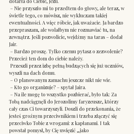
dotarła do Ciebie, Jezu.
– Nie przyszło mi to przedtem do głowy, ale teraz, w
świetle tego, co mówisz, nie wykluczam takiej
ewentualności. A więc róbcie, jak uważacie. Ja bardzo
przepraszam, ale wolałbym nie rozmawiać tu, na
zewnątrz. Jeśli pozwolicie, wejdźmy na taras – dodał
Jair.
– Bardzo proszę. Tylko czemu pytasz o zezwolenie?
Przecież ten dom do ciebie należy.
Przeszli przez izbę pełną budzących się już uczniów,
wyszli na dach domu.
– O planowanym zamachu jeszcze nikt nie wie.
– Kto go organizuje? – spytał Jaira.
– Na ile mogę to wszystko pozbierać, było tak: Za
Tobą nadciągnęli do Jerozolimy faryzeusze, którzy
cały czas Ci towarzyszyli. Doszli do przekonania, że
jesteś groźnym przeciwnikiem i trzeba złączyć się
przeciwko Tobie z wrogami: z kapłanami. I tak
powstał pomysł, by Cię uwięzić „jako