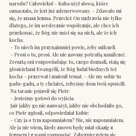
narodu? Człowieku! – Kuba użył słowa, które
oznaczało, że jest już zdenerwowany. – Zdawało mi
się, że znasz Jezusa. Przecież On uzdrawia nie tylko
dlatego, że im serdecznie współczuje, ale chce ich
przekonać, że Bóg nie mści się na nich, ale że ich
kocha.
– To niech im przynajmniej powie, żeby milczeli.
– Prosi o to, prosi. Ale nie zawsze potrafią zamilczeć.
Zresztą oni rozpowiadając to, czego doznali, stają się
głosicielami Ewangelii, że Bóg ludzi biednych też
kocha – przerwał i zmienił temat. – Ale my sobie tu
gadu-gadu, a ty chciałeś, żebyśmy dom twój opuścili.
Na tarasie pojawił się Piotr:
– Jesteśmy gotowi do wyjścia.
Jair jakby go nie zauważył, jakby nie obchodziło go,
co Piotr zgłosił, odpowiedział Kubie:
– Czy ja o tym zapomniałem? Nie, nie zapomniałem.
Ale ja nie wiem, kiedy znowu będę miał okazję z
Jezusem i z wami rozmawiać. Zabezpieczyłem się,