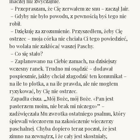
inaczej niż zwyczajnie.
– Przepraszam, że Cię zerwałem ze snu – zaczął Jair.
– Gdyby nie było powodu, z pewnością byś tego nie
robił.
– Dziękuję za zrozumienie. Przyszedłem, żeby Cię
ostrzec – moja córka nie chciała Ci tego powiedzieć,
bo wolała nie zakłócać waszej Paschy.
– Co się stało?
– Zaplanowano na Ciebie zamach, na dzisiejszy
wczesny ranek. Trudno mi osądzić – dodawał
pospiesznie, jakby chciał złagodzić ten komunikat –
na ile to plotka, a na ile prawda, ale nie mogłem
ryzykować, by Cię nie ostrzec.
Zapadła cisza. „Mój Boże, mój Boże. «Pan jest
pasterzem moim, nie brak mi niczego»” –
zadźwięczała Mu zwrotka ostatniego psalmu, który
śpiewali wieczorem na zakończenie wieczerzy
paschalnej. Chyba dopiero teraz poczuł, że jest
zimno na zewnątrz, i że cały jest skostniały,