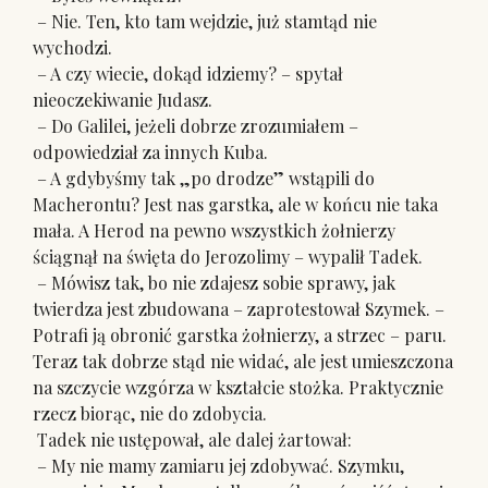
– Nie. Ten, kto tam wejdzie, już stamtąd nie
wychodzi.
– A czy wiecie, dokąd idziemy? – spytał
nieoczekiwanie Judasz.
– Do Galilei, jeżeli dobrze zrozumiałem –
odpowiedział za innych Kuba.
– A gdybyśmy tak „po drodze” wstąpili do
Macherontu? Jest nas garstka, ale w końcu nie taka
mała. A Herod na pewno wszystkich żołnierzy
ściągnął na święta do Jerozolimy – wypalił Tadek.
– Mówisz tak, bo nie zdajesz sobie sprawy, jak
twierdza jest zbudowana – zaprotestował Szymek. –
Potrafi ją obronić garstka żołnierzy, a strzec – paru.
Teraz tak dobrze stąd nie widać, ale jest umieszczona
na szczycie wzgórza w kształcie stożka. Praktycznie
rzecz biorąc, nie do zdobycia.
Tadek nie ustępował, ale dalej żartował:
– My nie mamy zamiaru jej zdobywać. Szymku,