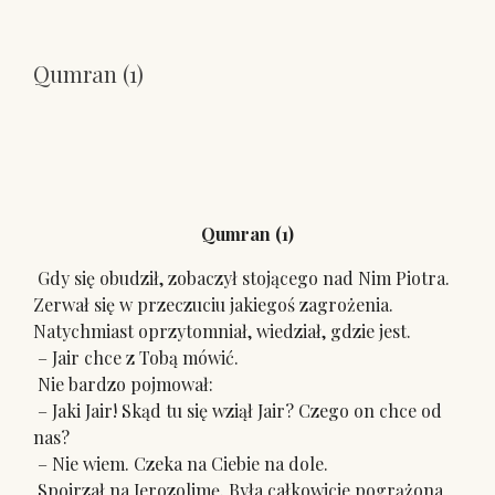
Qumran (1)
Qumran (1)
Gdy się obudził, zobaczył stojącego nad Nim Piotra.
Zerwał się w przeczuciu jakiegoś zagrożenia.
Natychmiast oprzytomniał, wiedział, gdzie jest.
– Jair chce z Tobą mówić.
Nie bardzo pojmował:
– Jaki Jair! Skąd tu się wziął Jair? Czego on chce od
nas?
– Nie wiem. Czeka na Ciebie na dole.
Spojrzał na Jerozolimę. Była całkowicie pogrążona