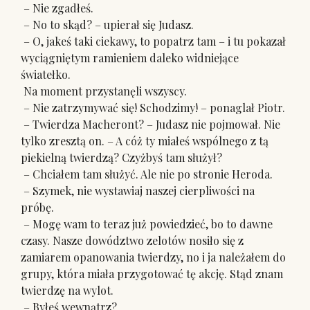
– Nie zgadłeś.
– No to skąd? – upierał się Judasz.
– O, jakeś taki ciekawy, to popatrz tam – i tu pokazał
wyciągniętym ramieniem daleko widniejące
światełko.
Na moment przystanęli wszyscy.
– Nie zatrzymywać się! Schodzimy! – ponaglał Piotr.
– Twierdza Macheront? – Judasz nie pojmował. Nie
tylko zresztą on. – A cóż ty miałeś wspólnego z tą
piekielną twierdzą? Czyżbyś tam służył?
– Chciałem tam służyć. Ale nie po stronie Heroda.
– Szymek, nie wystawiaj naszej cierpliwości na
próbę.
– Mogę wam to teraz już powiedzieć, bo to dawne
czasy. Nasze dowództwo zelotów nosiło się z
zamiarem opanowania twierdzy, no i ja należałem do
grupy, która miała przygotować tę akcję. Stąd znam
twierdzę na wylot.
– Byłeś wewnątrz?