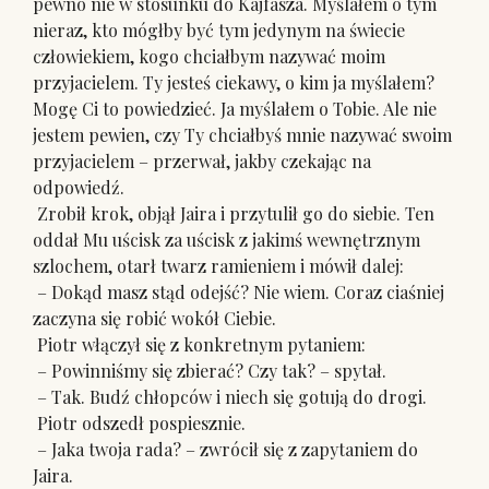
pewno nie w stosunku do Kajfasza. Myślałem o tym
nieraz, kto mógłby być tym jedynym na świecie
człowiekiem, kogo chciałbym nazywać moim
przyjacielem. Ty jesteś ciekawy, o kim ja myślałem?
Mogę Ci to powiedzieć. Ja myślałem o Tobie. Ale nie
jestem pewien, czy Ty chciałbyś mnie nazywać swoim
przyjacielem – przerwał, jakby czekając na
odpowiedź.
Zrobił krok, objął Jaira i przytulił go do siebie. Ten
oddał Mu uścisk za uścisk z jakimś wewnętrznym
szlochem, otarł twarz ramieniem i mówił dalej:
– Dokąd masz stąd odejść? Nie wiem. Coraz ciaśniej
zaczyna się robić wokół Ciebie.
Piotr włączył się z konkretnym pytaniem:
– Powinniśmy się zbierać? Czy tak? – spytał.
– Tak. Budź chłopców i niech się gotują do drogi.
Piotr odszedł pospiesznie.
– Jaka twoja rada? – zwrócił się z zapytaniem do
Jaira.