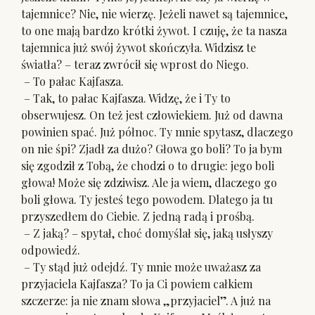
tajemnice? Nie, nie wierzę. Jeżeli nawet są tajemnice,
to one mają bardzo krótki żywot. I czuję, że ta nasza
tajemnica już swój żywot skończyła. Widzisz te
światła? – teraz zwrócił się wprost do Niego.
– To pałac Kajfasza.
– Tak, to pałac Kajfasza. Widzę, że i Ty to
obserwujesz. On też jest człowiekiem. Już od dawna
powinien spać. Już północ. Ty mnie spytasz, dlaczego
on nie śpi? Zjadł za dużo? Głowa go boli? To ja bym
się zgodził z Tobą, że chodzi o to drugie: jego boli
głowa! Może się zdziwisz. Ale ja wiem, dlaczego go
boli głowa. Ty jesteś tego powodem. Dlatego ja tu
przyszedłem do Ciebie. Z jedną radą i prośbą.
– Z jaką? – spytał, choć domyślał się, jaką usłyszy
odpowiedź.
– Ty stąd już odejdź. Ty mnie może uważasz za
przyjaciela Kajfasza? To ja Ci powiem całkiem
szczerze: ja nie znam słowa „przyjaciel”. A już na