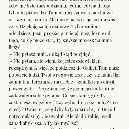
żeby nie było niespodzianki. Jedna, jedyna droga
tylko tu prowadzi. Tam na niej czuwają moi ludzie
wraz z moją córką. Ale może masz rację, już na was
czas. Dziękuję za tę rozmowę. Tylko zanim
odejdziesz, Jezu, proszę: pamiętaj, niezależnie od
tego, co się może stać, Ty zawsze możesz na mnie
liczyć.
– Nie pytasz mnie, dokąd stąd odejdę?
– Nie pytam, ale wiem, że jesteś człowiekiem
rozsądnym. A więc, że pójdziesz do Galilei. Tam masz
poparcie ludzi. Twoi wrogowie trzy razy się namyślą,
zanim tam targną się na Ciebie – zamilkł i po chwili
powiedział: – Przyznam się, że już niejednokrotnie
zadawałem sobie pytanie: Co się stanie, gdy Ty
zostaniesz uwięziony? Czy wybuchną rozruchy? I co
wtedy? Uważam, że gdyby były rozruchy, to Herod
natychmiast by Cię uwolnił. Ale biada Tobie, jeżeli
zapadłaby cisza. A Ty jak myślisz?