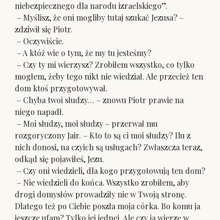
niebezpiecznego dla narodu izraelskiego”.
– Myślisz, że oni mogliby tutaj szukać Jezusa? –
zdziwił się Piotr.
– Oczywiście.
– A któż wie o tym, że my tu jesteśmy?
– Czy ty mi wierzysz? Zrobiłem wszystko, co tylko
mogłem, żeby tego nikt nie wiedział. Ale przecież ten
dom ktoś przygotowywał.
– Chyba twoi słudzy… – znowu Piotr prawie na
niego napadł.
– Moi słudzy, moi słudzy – przerwał mu
rozgoryczony Jair. – Kto to są ci moi słudzy? Ilu z
nich donosi, na czyich są usługach? Zwłaszcza teraz,
odkąd się pojawiłeś, Jezu.
– Czy oni wiedzieli, dla kogo przygotowują ten dom?
– Nie wiedzieli do końca. Wszystko zrobiłem, aby
drogi domysłów prowadziły nie w Twoją stronę.
Dlatego też po Ciebie poszła moja córka. Bo komu ja
jeszcze ufam? Tylko jej jednej. Ale czy ja wierzę w