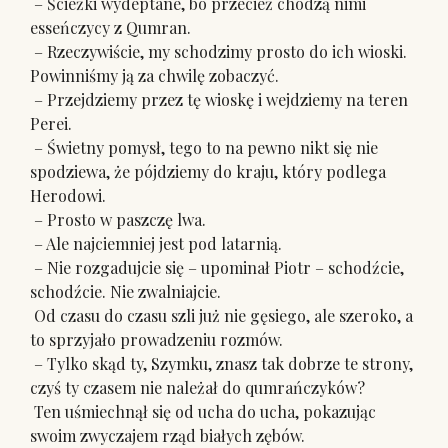
– Ścieżki wydeptane, bo przecież chodzą nimi
esseńczycy z Qumran.
– Rzeczywiście, my schodzimy prosto do ich wioski.
Powinniśmy ją za chwilę zobaczyć.
– Przejdziemy przez tę wioskę i wejdziemy na teren
Perei.
– Świetny pomysł, tego to na pewno nikt się nie
spodziewa, że pójdziemy do kraju, który podlega
Herodowi.
– Prosto w paszczę lwa.
– Ale najciemniej jest pod latarnią.
– Nie rozgadujcie się – upominał Piotr – schodźcie,
schodźcie. Nie zwalniajcie.
Od czasu do czasu szli już nie gęsiego, ale szeroko, a
to sprzyjało prowadzeniu rozmów.
– Tylko skąd ty, Szymku, znasz tak dobrze te strony,
czyś ty czasem nie należał do qumrańczyków?
Ten uśmiechnął się od ucha do ucha, pokazując
swoim zwyczajem rząd białych zębów.