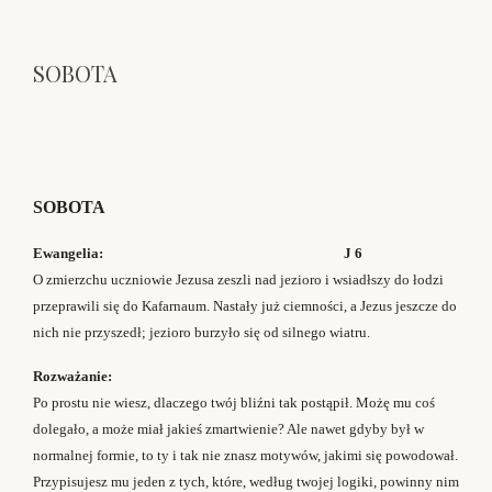
SOBOTA
SOBOTA
Ewangelia: J 6
O zmierzchu uczniowie Jezusa zeszli nad jezioro i wsiadłszy do łodzi
przeprawili się do Kafarnaum. Nastały już ciemności, a Jezus jeszcze do
nich nie przyszedł; jezioro burzyło się od silnego wiatru.
Rozważanie:
Po prostu nie wiesz, dlaczego twój bliźni tak postąpił. Możę mu coś
dolegało, a może miał jakieś zmartwienie? Ale nawet gdyby był w
normalnej formie, to ty i tak nie znasz motywów, jakimi się powodował.
Przypisujesz mu jeden z tych, które, według twojej logiki, powinny nim