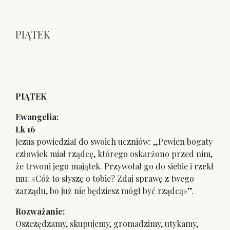
PIĄTEK
PIĄTEK
Ewangelia:
Łk 16
Jezus powiedział do swoich uczniów: „Pewien bogaty
człowiek miał rządcę, którego oskarżono przed nim,
że trwoni jego majątek. Przywołał go do siebie i rzekł
mu: «Cóż to słyszę o tobie? Zdaj sprawę z twego
zarządu, bo już nie będziesz mógł być rządcą»”.
Rozważanie:
Oszczędzamy, skupujemy, gromadzimy, utykamy,