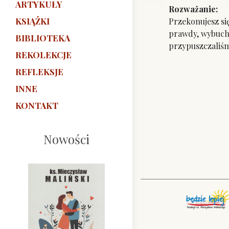
ARTYKUŁY
Rozważanie:
KSIĄŻKI
Przekonujesz się
prawdy, wybuchaj
BIBLIOTEKA
przypuszczaliśm
REKOLEKCJE
REFLEKSJE
INNE
KONTAKT
Nowości