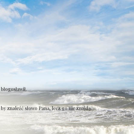
błogosławił.
by znaleźć słowo Pana, lecz go nie znajdą.