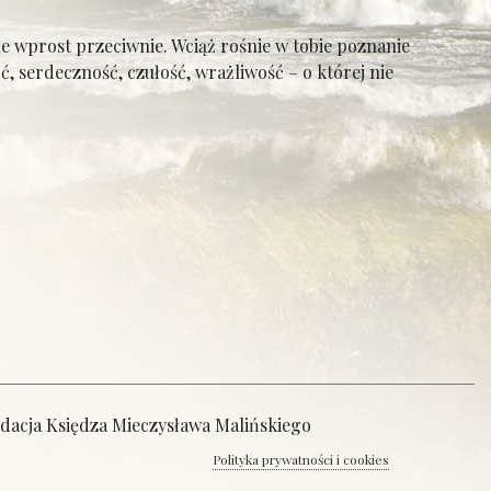
 ale wprost przeciwnie. Wciąż rośnie w tobie poznanie
, serdeczność, czułość, wrażliwość – o której nie
ndacja Księdza Mieczysława Malińskiego
Polityka prywatności i cookies