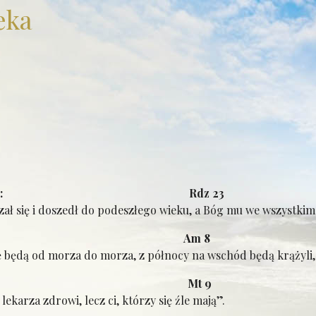
eka
a Rodzaju: Rdz 23
ał się i doszedł do podeszłego wieku, a Bóg mu we wszystkim 
os: Am 8
ę będą od morza do morza, z północy na wschód będą krążyli, 
gelia: Mt 9
lekarza zdrowi, lecz ci, którzy się źle mają”.