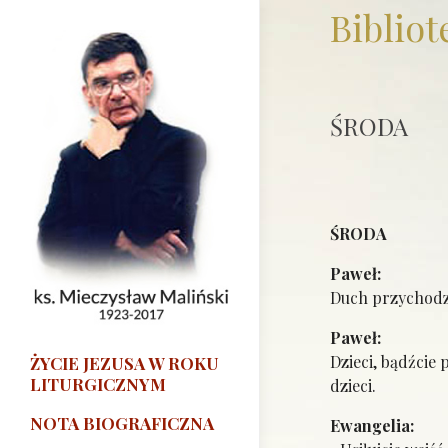
Bibliot
ŚRODA
ŚRODA
Pa
Duch przychodzi
Paw
Dzieci, bądźcie
ŻYCIE JEZUSA W ROKU
LITURGICZNYM
dzieci.
NOTA BIOGRAFICZNA
Ewan