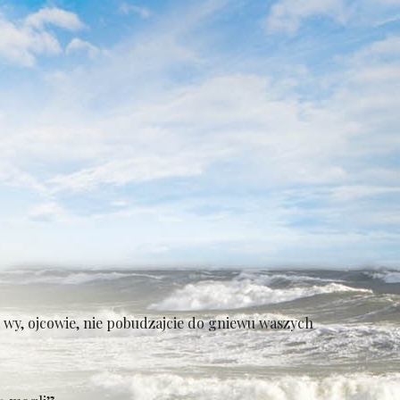
A wy, ojcowie, nie pobudzajcie do gniewu waszych