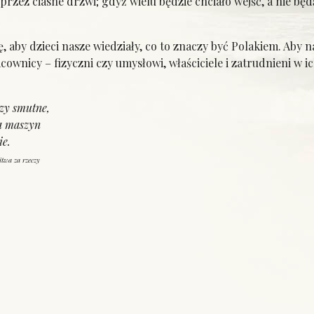
 przez ciasne drzwi; gdyż wielu będzie chciało wejść, a nie będ
ę, aby dzieci nasze wiedziały, co to znaczy być Polakiem. Aby 
ownicy – fizyczni czy umysłowi, właściciele i zatrudnieni w ic
czy smutne,
ca maszyn
ie.
twa za rzeczy