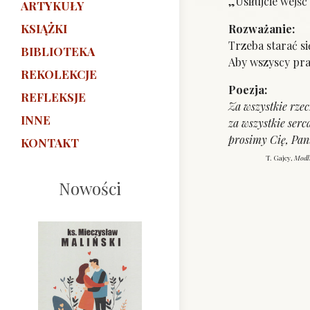
„Usiłujcie wejść
ARTYKUŁY
KSIĄŻKI
Rozważanie:
Trzeba starać si
BIBLIOTEKA
Aby wszyscy prac
REKOLEKCJE
Poezja:
REFLEKSJE
Za wszystkie rze
INNE
za wszystkie ser
prosimy Cię, Pan
KONTAKT
T. Gajcy,
Modli
Nowości