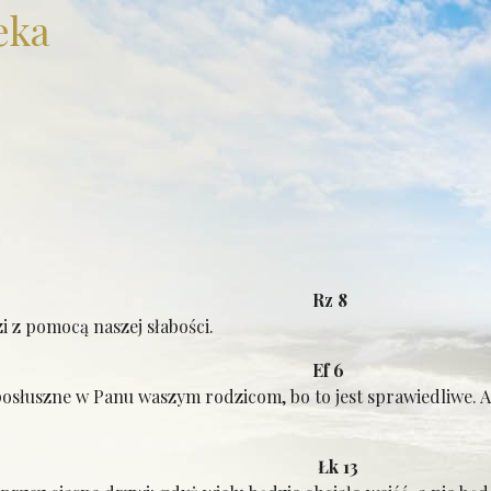
eka
weł: Rz 8
 z pomocą naszej słabości.
eł: Ef 6
 posłuszne w Panu waszym rodzicom, bo to jest sprawiedliwe. 
gelia: Łk 13