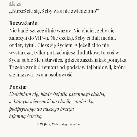
Łk 21
„Strzeżcie się, żeby was nie zwiedziono”.
Rozważanie:
Nie bądź szczególnie ważny. Nie chciej, żeby cię
zaliczyli do VIP-u. Nie czekaj, żeby ci dali medal,
order, tytuł. Ciesz się życiem. A jeżeli ci to nie
wystarcza, tylko potrzebujesz dodatków, to coś w
życiu sobie źle ustawiłeś, gdzieś zaszła jakaś pomyłka.
Trzeba zrobić remont od podstaw tej budowli, która
się nazywa: twoja osobowość.
Poezja:
Uwielbiam cię, blade światło pszennego chleba,
w którym wieczność na chwilę zamieszka,
podpływając do naszego brzegu
tajemną ścieżką.
K. Wojtyła,
Pieśń o Bogu ukrytym