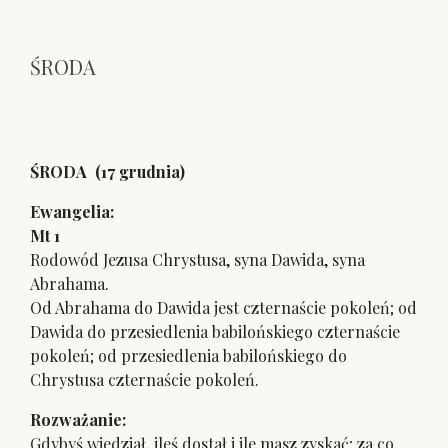
ŚRODA
ŚRODA
(17 grudnia)
Ewangelia:
Mt 1
Rodowód Jezusa Chrystusa, syna Dawida, syna
Abrahama.
Od Abrahama do Dawida jest czternaście pokoleń; od
Dawida do przesiedlenia babilońskiego czternaście
pokoleń; od przesiedlenia babilońskiego do
Chrystusa czternaście pokoleń.
Rozważanie:
Gdybyś wiedział, ileś dostał i ile masz zyskać; za co