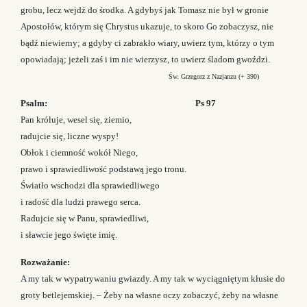
grobu, lecz wejdź do środka. A gdybyś jak Tomasz nie był w gronie
Apostołów, którym się Chrystus ukazuje, to skoro Go zobaczysz, nie
bądź niewierny; a gdyby ci zabrakło wiary, uwierz tym, którzy o tym
opowiadają; jeżeli zaś i im nie wierzysz, to uwierz śladom gwoździ.
Św. Grzegorz z Nazjanzu (+ 390)
Psalm: Ps 97
Pan króluje, wesel się, ziemio,
radujcie się, liczne wyspy!
Obłok i ciemność wokół Niego,
prawo i sprawiedliwość podstawą jego tronu.
Światło wschodzi dla sprawiedliwego
i radość dla ludzi prawego serca.
Radujcie się w Panu, sprawiedliwi,
i sławcie jego święte imię.
Rozważanie:
A my tak w wypatrywaniu gwiazdy. A my tak w wyciągniętym kłusie do
groty betlejemskiej. – Żeby na własne oczy zobaczyć, żeby na własne