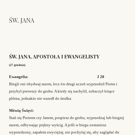
ŚW. JANA
ŚW. JANA, APOSTOŁA I EWANGELISTY
(27 grudnia)
Ewangelia: J 20
Biegli oni obydwaj razem, lecz ów drugi uczeń wyprzedził Piotra i
przybył pierwszy do grobu. A kiedy się nachylił, zobaczył leżące
płótna, jednakże nie wszedł do środka.
Mówią Święci:
Stań się Piotrem czy Janem, pospiesz do grobu, wyprzedzaj lub biegnij
razem, odbywając piękny wyścig. A jeśli w biegu zostaniesz
wyprzedzony, zapałem zwyciężaj, nie pochylaj się, aby zaglądać do