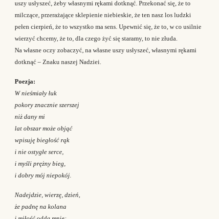
uszy usłyszeć, żeby własnymi rękami dotknąć. Przekonać się, że to
milczące, przerażające sklepienie niebieskie, że ten nasz los ludzki
pełen cierpień, że to wszystko ma sens. Upewnić się, że to, w co usilnie
wierzyć chcemy, że to, dla czego żyć się staramy, to nie złuda.
Na własne oczy zobaczyć, na własne uszy usłyszeć, własnymi rękami
dotknąć – Znaku naszej Nadziei.
Poezja:
W nieśmiały łuk
pokory znacznie szerszej
niż dany mi
lat obszar może objąć
wpisuję biegłość rąk
i nie ostygłe serce,
i myśli prężny bieg,
i dobry mój niepokój.
Nadejdzie, wierzę, dzień,
że padnę na kolana
i miłość odda mnie: