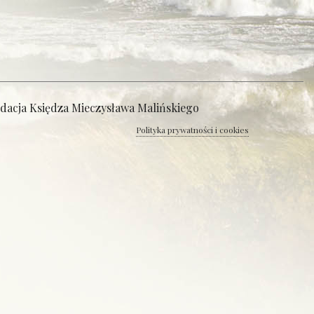
ndacja Księdza Mieczysława Malińskiego
Polityka prywatności i cookies