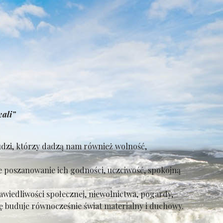
wali”
udzi, którzy dadzą nam również wolność,
 poszanowanie ich godności, uczciwość, spokojną
wiedliwości społecznej, niewolnictwa, pogardy,
ę buduje równocześnie świat materialny i duchowy.