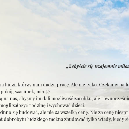
„Żebyście się wzajemnie miło
udzi, którzy nam dadzą pracę. Ale nie tylko. Czekamy na l
pokój, szacunek, miłość.
na nas, abyśmy im dali możliwość zarobku, ale równocześnie
mogli założyć rodzinę i wychować dzieci.
o się budować, ale nie za wszelką cenę. Nie za cenę niespra
t dobrobytu ludzkiego można zbudować tylko wtedy, kiedy si