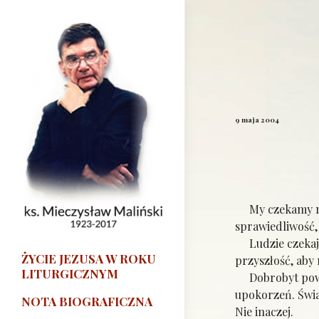
9 maja 2004
My czekamy na l
sprawiedliwość, 
Ludzie czekają 
ŻYCIE JEZUSA W ROKU
przyszłość, aby 
LITURGICZNYM
Dobrobyt powinn
upokorzeń. Świa
NOTA BIOGRAFICZNA
Nie inaczej.