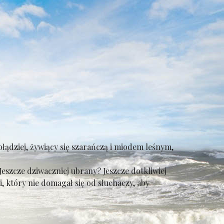
błądziej, żywiący się szarańczą i miodem leśnym,
.
szcze dziwaczniej ubrany? Jeszcze dotkliwiej
ni, który nie domagał się od słuchaczy, aby