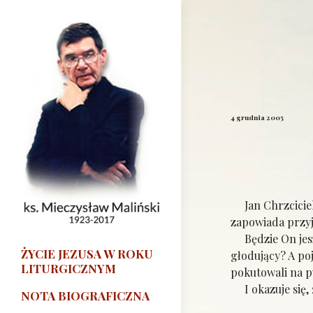
4 grudnia 2005
Jan Chrzciciel, 
zapowiada przyj
Będzie On jeszc
ŻYCIE JEZUSA W ROKU
głodujący? A poj
LITURGICZNYM
pokutowali na pu
I okazuje się, ż
NOTA BIOGRAFICZNA