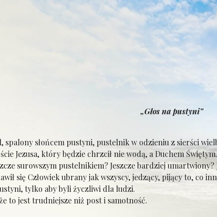
„Głos na pustyni”
spalony słońcem pustyni, pustelnik w odzieniu z sierści wiel
ście Jezusa, który będzie chrzcił nie wodą, a Duchem Świętym
ze surowszym pustelnikiem? Jeszcze bardziej umartwiony? Je
awił się Człowiek ubrany jak wszyscy, jedzący, pijący to, co in
styni, tylko aby byli życzliwi dla ludzi.
e to jest trudniejsze niż post i samotność.