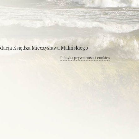
ndacja Księdza Mieczysława Malińskiego
Polityka prywatności i cookies