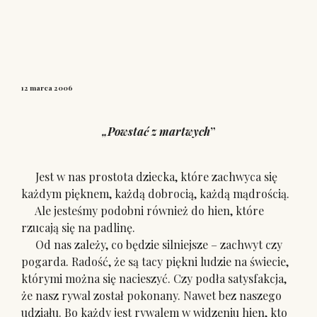
12 marca 2006
„Powstać z martwych
”
Jest w nas prostota dziecka, które zachwyca się
każdym pięknem, każdą dobrocią, każdą mądrością.
Ale jesteśmy podobni również do hien, które
rzucają się na padlinę.
Od nas zależy, co będzie silniejsze – zachwyt czy
pogarda. Radość, że są tacy piękni ludzie na świecie,
którymi można się nacieszyć. Czy podła satysfakcja,
że nasz rywal został pokonany. Nawet bez naszego
udziału. Bo każdy jest rywalem w widzeniu hien, kto