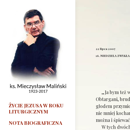
22 lipca 2007
16. NIEDZIELA ZWYKŁA
„Ja bym też wrz
Obtargani, brudn
ŻYCIE JEZUSA W ROKU
głodem przymier
LITURGICZNYM
nie mniej kocham
można i śpiewać,
NOTA BIOGRAFICZNA
W tych dwóch dz