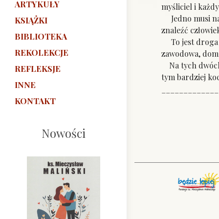
ARTYKUŁY
myśliciel i każd
Jedno musi na d
KSIĄŻKI
znaleźć człowie
BIBLIOTEKA
To jest droga n
REKOLEKCJE
zawodowa, domow
Na tych dwóch d
REFLEKSJE
tym bardziej ko
INNE
_____________
KONTAKT
Nowości