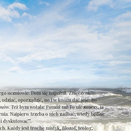
go uczniowie. Dom się napełnił. Zmęczeni.
 odziać, oporządzić, no i w końcu dać jeść. Bo
ów. Też bym wołała: Pomóż mi! To nie znaczy, ja
ienia. Najpierw trzeba o nich zadbać, wtedy będzie
 i dyskutować”.
Każdy jest trochę mistyk, filozof, teolog,