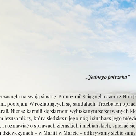
„Jednego potrzeba”
asnęła na swoją siostrę: Pomóż mi! Ściągnęli razem z Nim Je
i, poobijani. W rozlatujących się sandałach. Trzeba ich oprać,
ali. Nieraz karmili się ziarnem wyłuskanym ze zerwanych kłos
 Jezusa niż ty, która siedzisz u jego nóg i słuchasz Jego mów
 i rozmawiać o sprawach ziemskich i niebiańskich, spierać się
iewczynach – w Marii i w Marcie – odkrywamy siebie samych. 