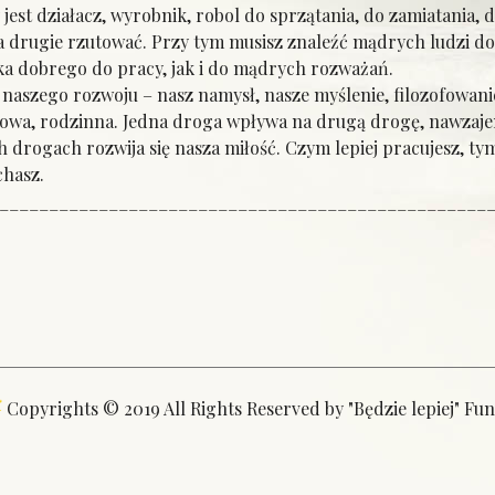
y jest działacz, wyrobnik, robol do sprzątania, do zamiatania, 
rugie rzutować. Przy tym musisz znaleźć mądrych ludzi do 
ka dobrego do pracy, jak i do mądrych rozważań.
aszego rozwoju – nasz namysł, nasze myślenie, filozofowanie,
a, rodzinna. Jedna droga wpływa na drugą drogę, nawzajem s
rogach rozwija się nasza miłość. Czym lepiej pracujesz, tym l
chasz.
_________________________________________________
Copyrights © 2019 All Rights Reserved by "Będzie lepiej" Fu