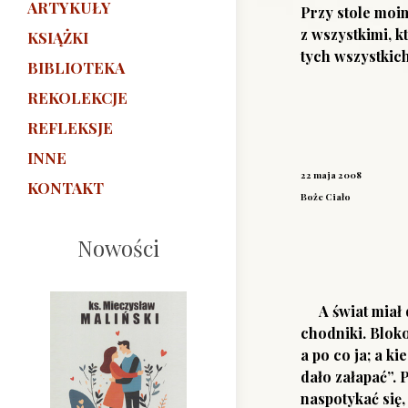
ARTYKUŁY
Przy stole moim
z wszystkimi, k
KSIĄŻKI
tych wszystkich
BIBLIOTEKA
REKOLEKCJE
REFLEKSJE
INNE
22 maja 2008
KONTAKT
Boże Ciało
Nowości
A świat miał d
chodniki. Blokow
a po co ja; a ki
dało załapać”. 
naspotykać się,