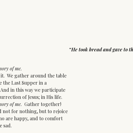
“He took bread and gave to t
mory of me.
t. We gather around the table
e the Last Supper in a
 And in this way we participate
rrection of Jesus; in His life.
ory of me.
Gather together!
 not for nothing, but to rejoice
who are happy, and to comfort
e sad.