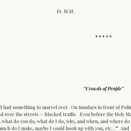
. M.M.
* * * * *
“Crowds of People”
ad something to marvel over. On Sundays in front of Polis
d over the streets — blocked traffic. Even before the Holy Ma
, what do you do, what do I do, why, and when, and where d
uch do I make, maybe I could hook up with you, etc…” And t