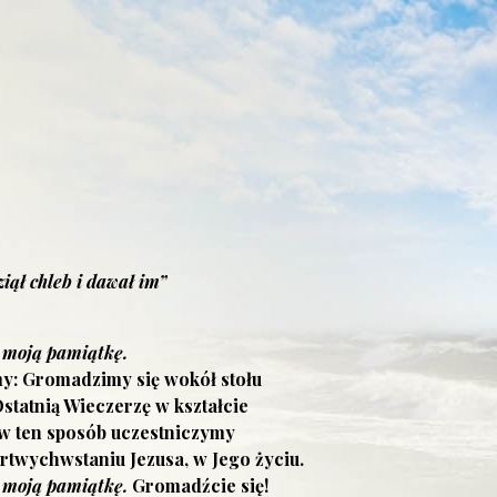
iął chleb i dawał im”
 moją pamiątkę.
: Gromadzimy się wokół stołu
statnią Wieczerzę w kształcie
 w ten sposób uczestniczymy
rtwychwstaniu Jezusa, w Jego życiu.
 moją pamiątkę.
Gromadźcie się!