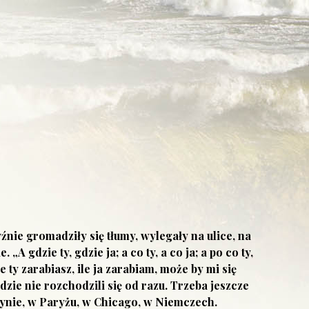
nie gromadziły się tłumy, wylegały na ulice, na
 gdzie ty, gdzie ja; a co ty, a co ja; a po co ty,
ile ty zarabiasz, ile ja zarabiam, może by mi się
zie nie rozchodzili się od razu. Trzeba jeszcze
ndynie, w Paryżu, w Chicago, w Niemczech.