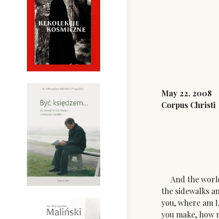
Fr
May 22, 2008
Corpus Christi
And the world h
the sidewalks an
you, where am I
you make, how m