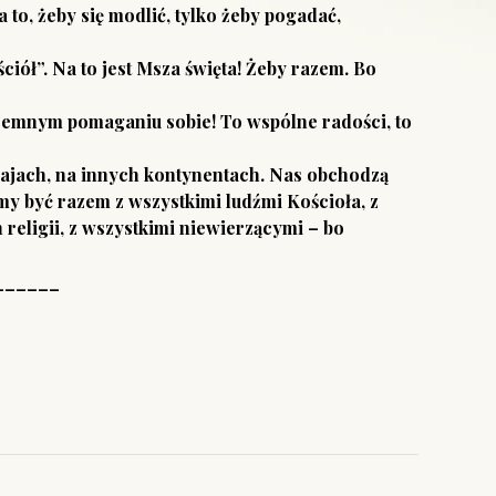
to, żeby się modlić, tylko żeby pogadać,
iół”. Na to jest Msza święta! Żeby razem. Bo
emnym pomaganiu sobie! To wspólne radości, to
rajach, na innych kontynentach. Nas obchodzą
my być razem z wszystkimi ludźmi Kościoła, z
religii, z wszystkimi niewierzącymi – bo
______