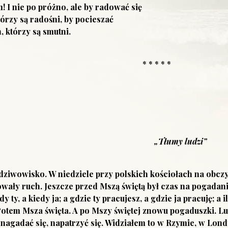
! I nie po próżno, ale by radować się
tórzy są radośni, by pocieszać
, którzy są smutni.
* * * * *
„Tłumy ludzi”
ziwowisko. W niedziele przy polskich kościołach na obczyź
ały ruch. Jeszcze przed Mszą świętą był czas na pogadanie. „A
edy ty, a kiedy ja; a gdzie ty pracujesz, a gdzie ja pracuję; a 
Potem Msza święta. A po Mszy świętej znowu pogaduszki. Lud
 nagadać się, napatrzyć się. Widziałem to w Rzymie, w Lo