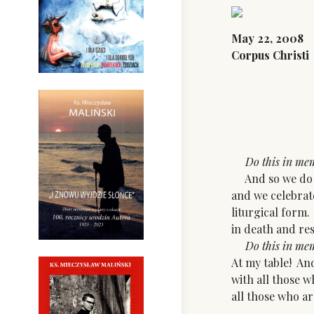
May 22, 2008
Corpus Christi
Do this in me
And so we do i
and we celebrat
liturgical form.
in death and resu
Do this in mem
At my table! And
with all those 
all those who ar