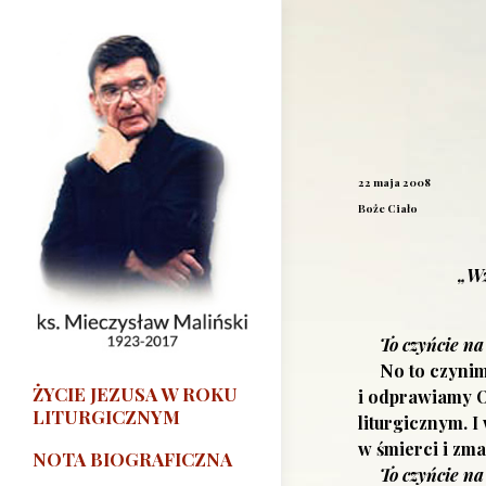
22 maja 2008
Boże Ciało
„Wz
To czyńcie na
No to czynimy
ŻYCIE JEZUSA W ROKU
i odprawiamy O
LITURGICZNYM
liturgicznym. I
w śmierci i zma
NOTA BIOGRAFICZNA
To czyńcie na