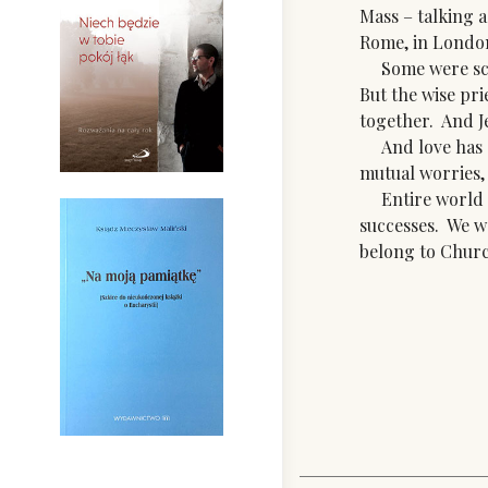
Mass – talking a
Rome, in London
Some were scand
But the wise pri
together. And 
And love has a 
mutual worries,
Entire world is
successes. We w
belong to Church
Fr