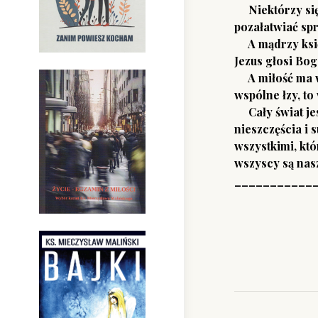
Niektórzy się g
pozałatwiać sp
A mądrzy księża
Jezus głosi Bog
A miłość ma wy
wspólne łzy, to
Cały świat jes
nieszczęścia i
wszystkimi, któ
wszyscy są nasz
___________