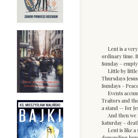
Lent is a very 
ordinary time. 
Sunday – empt
Little by littl
Thursdays Jesus 
Sundays – Peace
Events accumula
Traitors and the
a stand — for Je
And then we rea
Saturday – death
Lent is like a 
demanding huma