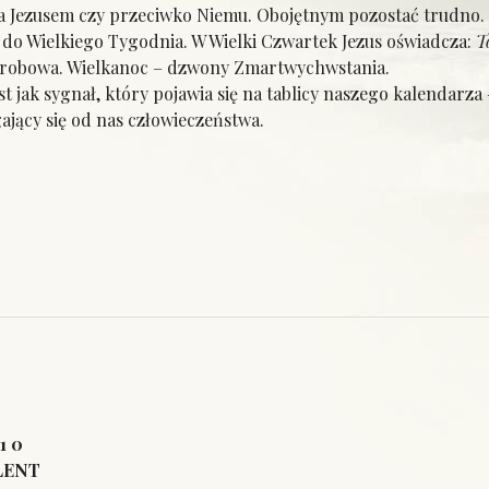
a Jezusem czy przeciwko Niemu. Obojętnym pozostać trudno.
o Wielkiego Tygodnia. W Wielki Czwartek Jezus oświadcza:
T
 Grobowa. Wielkanoc – dzwony Zmartwychwstania.
t jak sygnał, który pojawia się na tablicy naszego kalendarza
ający się od nas człowieczeństwa.
1 0
 LENT