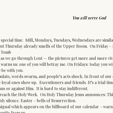
You will serve God
special time. Still, Mondays, Tuesdays, Wednesdays are simi
But Thursday already smells of the Upper Room. On Friday – S
y Tomb
e as we go through Lent — the pictures get more and more vi
warns us: one of you will betray me. On Fridays: today you wi
 be with you.
te, words swarm, and people’s acts shock. In front of our ey
 loyal ones show up. Executioners and friends. It’s a trial tim
sus or against Him. It is hard to stay indifferent.
ch the Holy Week. On Holy Thursday Jesus announces: This i
ly silence. Easter – bells of Resurrection.
signal which appears on the billboard of our calendar – warn
nity from us.