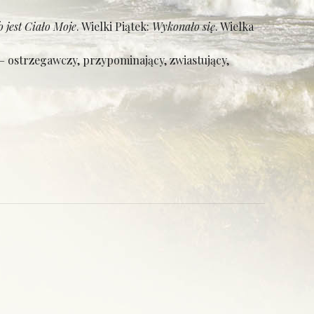
o jest Ciało Moje
. Wielki Piątek:
Wykonało się
. Wielka
 – ostrzegawczy, przypominający, zwiastujący,