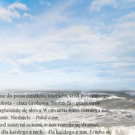
obne do poniedziałków, wtorków, śród zwyczajnego
obota – cisza Grobowa. Niedziela – pusty Grób.
łaśniają się słowa. W czwartki Jezus ostrzega nas:
anie. Niedziele –
Pokój wam
.
ed naszymi oczami, w nas rozwija się dramat,
by dla każdego z nich – dla każdego z nas. Trzeba się