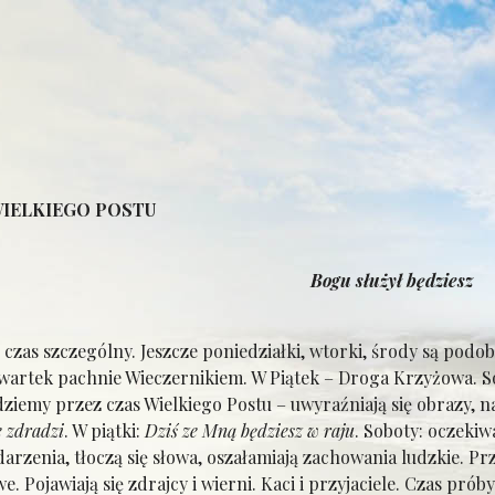
 WIELKIEGO POSTU
Bogu służył będziesz
czas szczególny. Jeszcze poniedziałki, wtorki, środy są pod
czwartek pachnie Wieczernikiem. W Piątek – Droga Krzyżowa. S
iemy przez czas Wielkiego Postu – uwyraźniają się obrazy, nag
 zdradzi
. W piątki:
Dziś ze Mną będziesz w raju
. Soboty: oczekiw
zenia, tłoczą się słowa, oszałamiają zachowania ludzkie. Prz
e. Pojawiają się zdrajcy i wierni. Kaci i przyjaciele. Czas pró