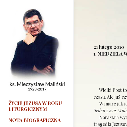
21 lutego 2010
1. NIEDZIELA
Wielki Post to 
czasu. Ale już 
ŻYCIE JEZUSA W ROKU
W miarę jak idz
LITURGICZNYM
Jeden z was Mnie
Narastają wydar
NOTA BIOGRAFICZNA
tragedia Jezusow