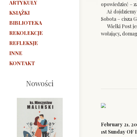
ARTYKUŁY
opowiedzieć – z
Aż dojdziemy d
KSIĄŻKI
Sobota – cisza
BIBLIOTEKA
Wielki Post jes
REKOLEKCJE
wołający, domag
REFLEKSJE
INNE
KONTAKT
Nowości
February 21, 20
1st Sunday OF