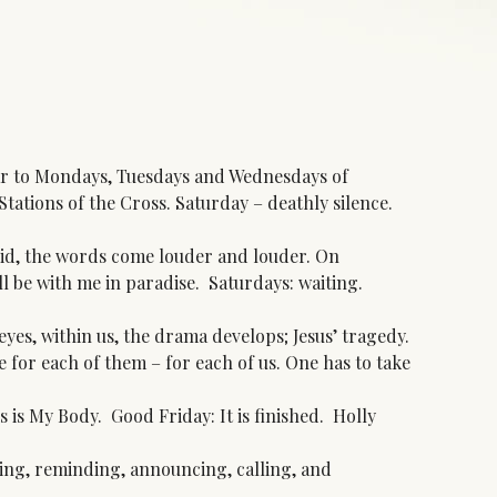
lar to Mondays, Tuesdays and Wednesdays of
tations of the Cross. Saturday – deathly silence.
vid, the words come louder and louder. On
ll be with me in paradise. Saturdays: waiting.
es, within us, the drama develops; Jesus’ tragedy.
e for each of them – for each of us. One has to take
s My Body. Good Friday: It is finished. Holly
ing, reminding, announcing, calling, and