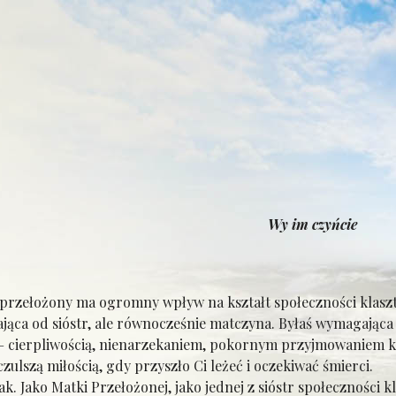
Wy im czyńcie
rzełożony ma ogromny wpływ na kształt społeczności klaszt
a od sióstr, ale równocześnie matczyna. Byłaś wymagająca n
 – cierpliwością, nienarzekaniem, pokornym przyjmowaniem kol
czulszą miłością, gdy przyszło Ci leżeć i oczekiwać śmierci.
. Jako Matki Przełożonej, jako jednej z sióstr społeczności 