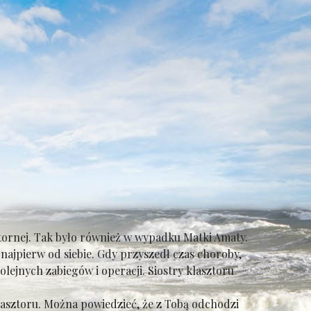
ornej. Tak było również w wypadku Matki Amaty.
ajpierw od siebie. Gdy przyszedł czas choroby,
ejnych zabiegów i operacji. Siostry klasztoru
klasztoru. Można powiedzieć, że z Tobą odchodzi