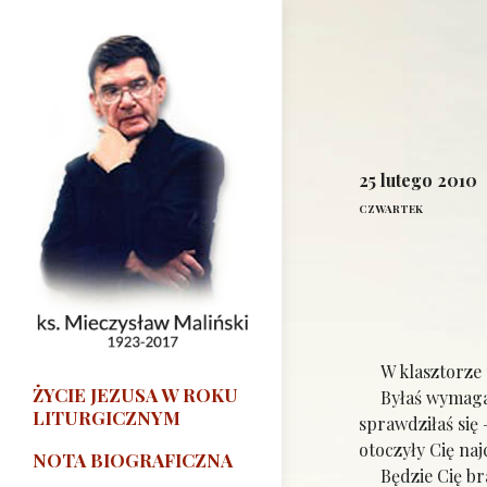
25 lutego 2010
CZWARTEK
W klasztorze p
ŻYCIE JEZUSA W ROKU
Byłaś wymagając
LITURGICZNYM
sprawdziłaś się
otoczyły Cię naj
NOTA BIOGRAFICZNA
Będzie Cię brak