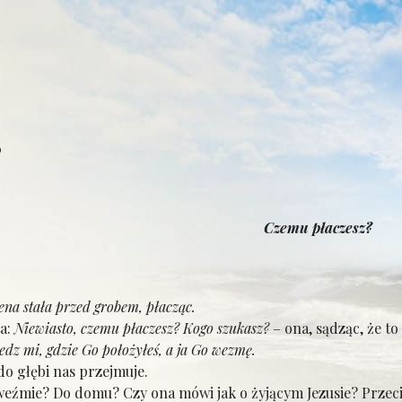
0
Czemu płaczesz?
na stała przed grobem, płacząc.
a:
Niewiasto, czemu płaczesz? Kogo szukasz?
– ona, sądząc, że to
edz mi, gdzie Go położyłeś, a ja Go wezmę.
 głębi nas przejmuje.
źmie? Do domu? Czy ona mówi jak o żyjącym Jezusie? Przeci