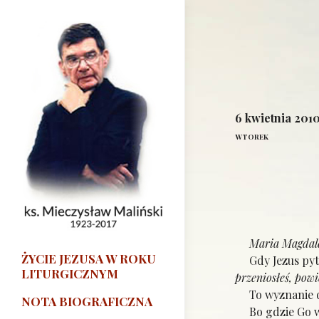
6 kwietnia 201
WTOREK
Maria Magdale
ŻYCIE JEZUSA W ROKU
Gdy Jezus pyt
LITURGICZNYM
przeniosłeś, powi
To wyznanie do
NOTA BIOGRAFICZNA
Bo gdzie Go we