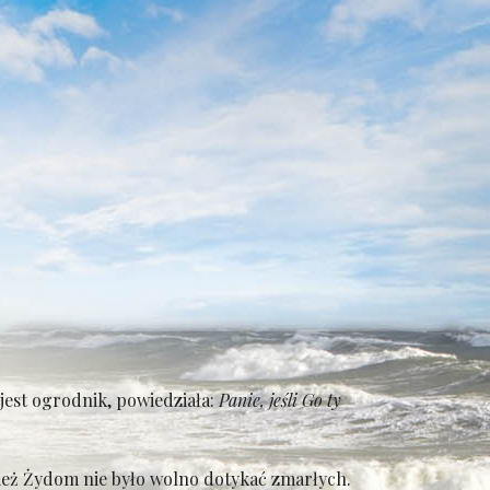
 jest ogrodnik, powiedziała:
Panie, jeśli Go ty
eż Żydom nie było wolno dotykać zmarłych.