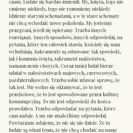
czasu. Ludzie się bardzo zmienili. My, księża, tego nie
czujemy niekiedy, tego nie rozumiemy niekiedy.
Idziemy starymi schematami, a w te stare schematy
nie chcą wchodzić nowe pokolenia. My jesteśmy
przegrani, jeżeli się upieramy. Trzeba innych
rozwiązań. Innych sposobów, innych odpowiedzi, na
pytania, które ten człowiek stawia. Kościoły się nam
wyludniają. Sakramenty są odsuwane: tak spowiedź,
jak i komunia święta, sakrament małżeństwa,
namaszczenie chorych. Coraz mniej ludzi bierze
udział w nabożeństwach majowych, czerwcowych,
październikowych. Trzeba sobie zdawać sprawę, że
tak jest. Nie wolno się okłamywać, że to jest
przejściowe, że to jest spowodowane przez kulturę
konsumpcyjną. To nie jest odpowiedź do końca
prawdziwa. Trzeba odpowiadać na pytania, które
czas zadaje. A my nie znaleźliśmy odpowiedzi.
Powtarzam: udajemy, że nic się nie dzieje. Że to
ludzie są winni temu, że nie chcą chodzić na nasze