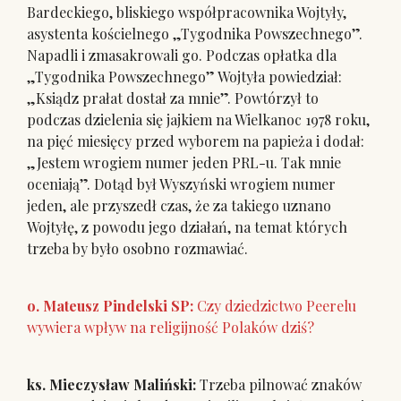
Bardeckiego, bliskiego współpracownika Wojtyły,
asystenta kościelnego „Tygodnika Powszechnego”.
Napadli i zmasakrowali go. Podczas opłatka dla
„Tygodnika Powszechnego” Wojtyła powiedział:
„Ksiądz prałat dostał za mnie”. Powtórzył to
podczas dzielenia się jajkiem na Wielkanoc 1978 roku,
na pięć miesięcy przed wyborem na papieża i dodał:
„Jestem wrogiem numer jeden PRL-u. Tak mnie
oceniają”. Dotąd był Wyszyński wrogiem numer
jeden, ale przyszedł czas, że za takiego uznano
Wojtyłę, z powodu jego działań, na temat których
trzeba by było osobno rozmawiać.
o. Mateusz Pindelski SP:
Czy dziedzictwo Peerelu
wywiera wpływ na religijność Polaków dziś?
ks. Mieczysław Maliński:
Trzeba pilnować znaków