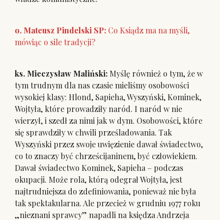
o. Mateusz Pindelski SP:
Co Ksiądz ma na myśli,
mówiąc o sile tradycji?
ks. Mieczysław Maliński:
Myślę również o tym, że w
tym trudnym dla nas czasie mieliśmy osobowości
wysokiej klasy: Hlond, Sapieha, Wyszyński, Kominek,
Wojtyła, które prowadziły naród. I naród w nie
wierzył, i szedł za nimi jak w dym. Osobowości, które
się sprawdziły w chwili prześladowania. Tak
Wyszyński przez swoje uwięzienie dawał świadectwo,
co to znaczy być chrześcijaninem, być człowiekiem.
Dawał świadectwo Kominek, Sapieha – podczas
okupacji. Może rola, którą odegrał Wojtyła, jest
najtrudniejsza do zdefiniowania, ponieważ nie była
tak spektakularna. Ale przecież w grudniu 1977 roku
„nieznani sprawcy” napadli na księdza Andrzeja