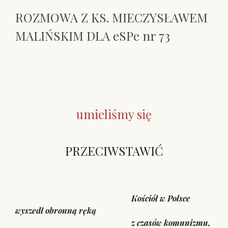
ROZMOWA Z KS. MIECZYSŁAWEM
MALIŃSKIM DLA eSPe nr 73
umieliśmy
się
PRZECIWSTAWIĆ
Kościół w Polsce
wyszedł obronną ręką
z czasów komunizmu,