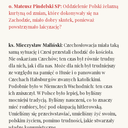
o. Mateusz Pindelski SP:
Oddzielenie Polski żelazną
kurtyną od zmian, które dokonywały się na
Zachodzie, miało dobry skutek, ponieważ
powstrzymało laicyzację?
ks. Mieczysław Maliński:
Czechosłowacja miała taką
samą sytuację i Czesi przestali chodzić do kościoła.
Nie oskarżam Czechów; ten czas był równie trudny
dla nich, jak i dla nas. Może dla nich był trudniejszy
ze względu na pamięć o Husie i o panowaniu w
Czechach Habsburgów zwanych katolickimi.
Podobnie było w Niemczech Wschodnich: ten czas
ich zniszczył. W Polsce było lepiej, bo byliśmy
mocniejsi tradycją. Byliśmy nauczeni, co to znaczy
mieć rozbiory, być pod okupacją hitlerowską.
Umieliśmy się przeciwstawiać, umieliśmy żyć swoim,
polskim życiem, pomimo trudności, jakie stwarzały
władze komunistyczne.