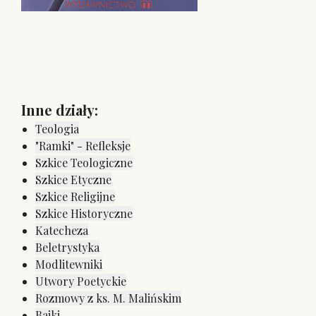
Inne działy:
Teologia
"Ramki" - Refleksje
Szkice Teologiczne
Szkice Etyczne
Szkice Religijne
Szkice Historyczne
Katecheza
Beletrystyka
Modlitewniki
Utwory Poetyckie
Rozmowy z ks. M. Malińskim
Bajki